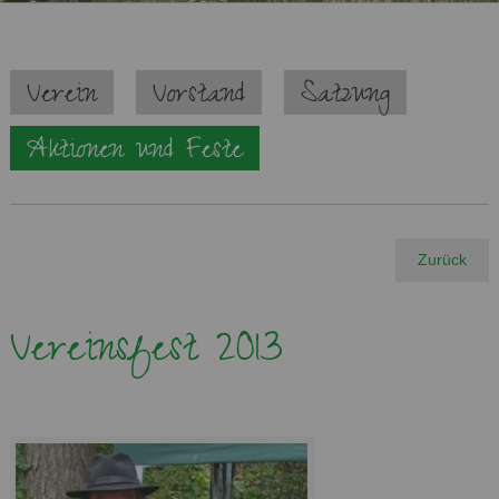
Navigation
Verein
Vorstand
Satzung
überspringen
Aktionen und Feste
Zurück
Vereinsfest 2013