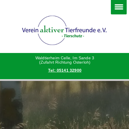
Im Waldtierheim
Happy End
Deine Hilfe
Hunde
Grüße vom neuen Zuhause
Danke an die Helfer
Katzen
Hunde
Waldtierheim Celle, Im Sande 3
(Zufahrt Richtung Osterloh)
Tel: 05141 32900
Kleintiere
Katzen
Vermittlungshilfe privat
Kleintiere