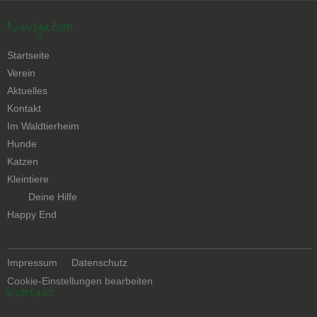
Navigation
Navigation
Startseite
überspringen
Verein
Aktuelles
Kontakt
Navigation
Im Waldtierheim
überspringen
Hunde
Katzen
Kleintiere
Navigation
Deine Hilfe
überspringen
Happy End
Navigation
Impressum
Datenschutz
überspringen
Cookie-Einstellungen bearbeiten
Kontakt