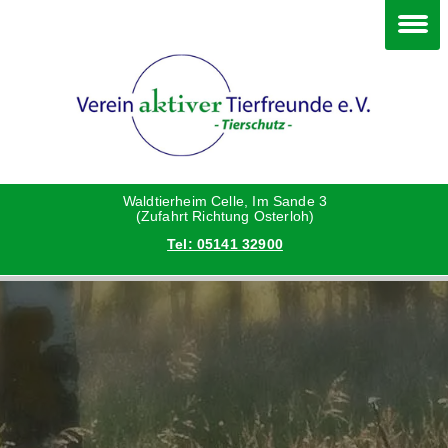
Im Waldtierheim
Happy End
Deine Hilfe
Hunde
Grüße vom neuen Zuhause
Danke an die Helfer
Katzen
Hunde
Waldtierheim Celle, Im Sande 3
(Zufahrt Richtung Osterloh)
Tel: 05141 32900
Kleintiere
Katzen
Vermittlungshilfe privat
Kleintiere