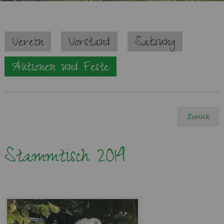
Navigation
Verein
Vorstand
Satzung
überspringen
Aktionen und Feste
Zurück
Stammtisch 2014