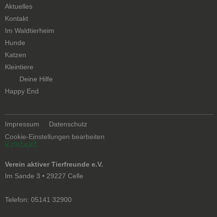
Aktuelles
Kontakt
Navigation
Im Waldtierheim
überspringen
Hunde
Katzen
Kleintiere
Navigation
Deine Hilfe
überspringen
Happy End
Navigation
Impressum
Datenschutz
überspringen
Cookie-Einstellungen bearbeiten
Kontakt
Verein aktiver Tierfreunde e.V.
Im Sande 3 • 29227 Celle
Telefon: 05141 32900