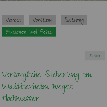
Navigation
Verein
Vorstand
Satzung
überspringen
Aktionen und Feste
Zurück
Vorsorgliche Sicherung im
Waldtierheim wegen
Hochwasser