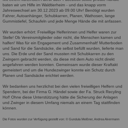
baten wir um Hilfe im Waldtierheim - und das knapp vorm
Jahreswechsel am 30.12.2023 ab 09.00 Uhr! Benötigt wurden
Fahrer, Autoanhänger, Schubkarren, Planen, Wathosen, lange
Gummistiefel, Schaufeln und jede Menge Hände die mit anfassen.
Wir wurden erhört: Freiwillige Helferinnen und Helfer waren zur
Stelle! Ob Vereinsmitglieder oder nicht, die Menschen kamen und
halfen! Was für ein Engagement und Zusammenhalt! Mutterboden
und Sand für die Sandsäcke, die selbst befüllt wurden, lieferte man
uns. Die Erde und der Sand mussten mit Schubkarren zu den
Zwingern gebracht werden, da diese mit dem Auto nicht direkt
angefahren werden konnten. Gemeinsam wurde dieser Kraftakt
gemeistert und um die Hundezwinger konnte ein Schutz durch
Planen und Sandsäcke erichtet werden.
Wir bedanken uns herzlichst bei den vielen freiwilligen Helfern und
Spendern, bei der Firma G. Händel sowie der Fa. Struck Recyling
Hof! Ohne diese Unterstützung hätte die Sicherung der Anlagen
und Zwinger in diesem Umfang niemals an einem Tag stattfinden
können.
Die Fotos wurden zur Verfügung gestellt von: © Gundula Meißner, Andrea Alvermann