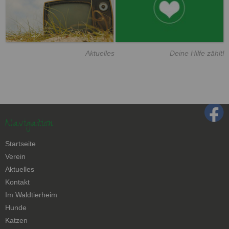
Aktuelles
Deine Hilfe zählt!
Navigation
Navigation
Startseite
überspringen
Verein
Aktuelles
Kontakt
Navigation
Im Waldtierheim
überspringen
Hunde
Katzen