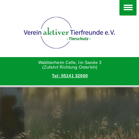
Im Waldtierheim
Happy End
Deine Hilfe
Hunde
Grüße vom neuen Zuhause
Danke an die Helfer
Katzen
Hunde
Waldtierheim Celle, Im Sande 3
(Zufahrt Richtung Osterloh)
Tel: 05141 32900
Kleintiere
Katzen
Vermittlungshilfe privat
Kleintiere