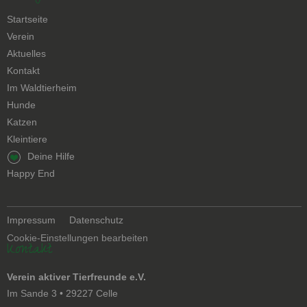
Navigation
Startseite
überspringen
Verein
Aktuelles
Kontakt
Navigation
Im Waldtierheim
überspringen
Hunde
Katzen
Kleintiere
Navigation
Deine Hilfe
überspringen
Happy End
Navigation
Impressum
Datenschutz
überspringen
Cookie-Einstellungen bearbeiten
Kontakt
Verein aktiver Tierfreunde e.V.
Im Sande 3 • 29227 Celle