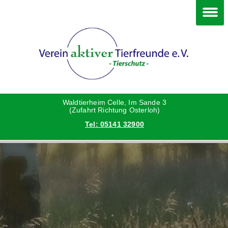
Happy End
Deine Hilfe
Verein
Grüße vom neuen Zuhause
Danke an die Helfer
Vorstand
Hunde
Satzung
Waldtierheim Celle, Im Sande 3
(Zufahrt Richtung Osterloh)
Tel: 05141 32900
Katzen
Aktionen und Feste
Kleintiere