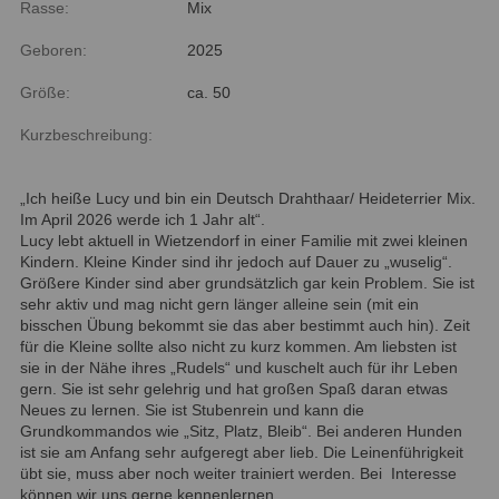
Rasse:
Mix
Geboren:
2025
Größe:
ca. 50
Kurzbeschreibung:
„Ich heiße Lucy und bin ein Deutsch Drahthaar/ Heideterrier Mix.
Im April 2026 werde ich 1 Jahr alt“.
Lucy lebt aktuell in Wietzendorf in einer Familie mit zwei kleinen
Kindern. Kleine Kinder sind ihr jedoch auf Dauer zu „wuselig“.
Größere Kinder sind aber grundsätzlich gar kein Problem. Sie ist
sehr aktiv und mag nicht gern länger alleine sein (mit ein
bisschen Übung bekommt sie das aber bestimmt auch hin). Zeit
für die Kleine sollte also nicht zu kurz kommen. Am liebsten ist
sie in der Nähe ihres „Rudels“ und kuschelt auch für ihr Leben
gern. Sie ist sehr gelehrig und hat großen Spaß daran etwas
Neues zu lernen. Sie ist Stubenrein und kann die
Grundkommandos wie „Sitz, Platz, Bleib“. Bei anderen Hunden
ist sie am Anfang sehr aufgeregt aber lieb. Die Leinenführigkeit
übt sie, muss aber noch weiter trainiert werden. Bei Interesse
können wir uns gerne kennenlernen.