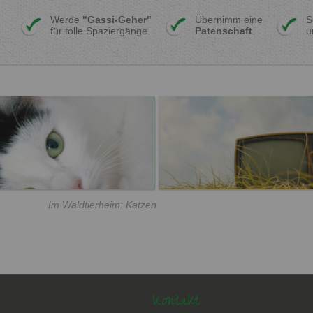
Werde
"Gassi-Geher"
Übernimm eine
S
für tolle Spaziergänge.
Patenschaft
.
u
Im Waldtierheim: Katzen
Kontakt