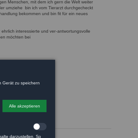
gen Menschen, mit dem ich gern die Welt weiter
er umziehe bin ich vom Tierarzt durchgecheckt
handlung bekommen und bin fit für ein neues
 ehrlich interessierte und ver-antwortungsvolle
nen möchten bei
il: 0176 – 30 11 23 84
 Gerät zu speichern
s.de
.de
Alle akzeptieren
alte darzustellen. So