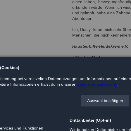
einen lieben, bewegungsfreudi
erkunden würde. Wenn ich wied
und geimpft, habe eine Zahnbe
Abenteuer.
Ich, Dusty, freue mich sehr über
Menschen, die mich kennenler
Haustierhilfe-Heidekreis e.V.
ü/Sophia Mertens
 (Cookies)
Tel.: 05073 / 923 750 oder mob
timmung bei vereinzelten Datennutzungen um Informationen auf einem
sophia@haustierhilfe-heidekrei
tere Informationen erhälst du in unserer
Datenschutzerklärung
.
www.haustierhilfe-heidekreis
Auswahl bestätigen
Drittanbieter (Opt-in)
Services und Funktionen
Wir benutzen Drittanbieter um Inh