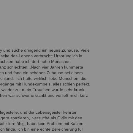
sty und suche dringend ein neues Zuhause. Viele
seite des Lebens verbracht: Ursprünglich in
chsen habe ich dort nette Menschen
anz schlechten...Nach vier Jahren kümmerte
ich und fand ein schönes Zuhause bei einem
chland. Ich hatte wirklich liebe Menschen, die
ergänge mit Hundekumpels, alles schien perfekt.
l wieder zu: mein Frauchen wurde sehr krank
hen war schwer erkrankt und verließ mich kurz
Pflegestelle, und die Lebensgeister kehrten
 gern spazieren, versuche als Oldie mit den
ehr lernfähig, habe kein Problem mit Katzen,
h finde, ich bin eine echte Bereicherung für