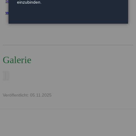
sophia@haustierhilfe-heidekreis.de
einzubinden.
www.haustierhilfe-heidekreis.de
Galerie
Veröffentlicht: 05.11.2025