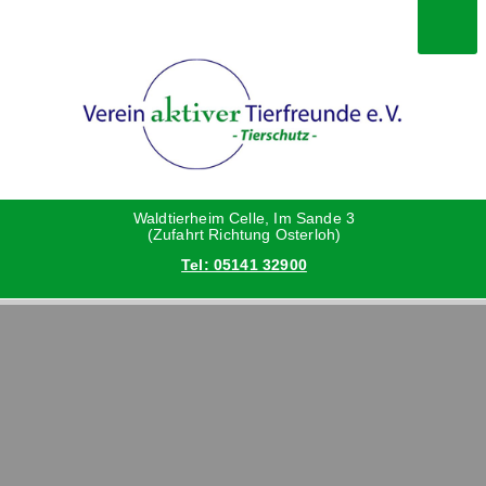
Happy End
Deine Hilfe
Verein
Grüße vom neuen Zuhause
Danke an die Helfer
Vorstand
Hunde
Satzung
Waldtierheim Celle, Im Sande 3
(Zufahrt Richtung Osterloh)
Tel: 05141 32900
Katzen
Aktionen und Feste
Kleintiere