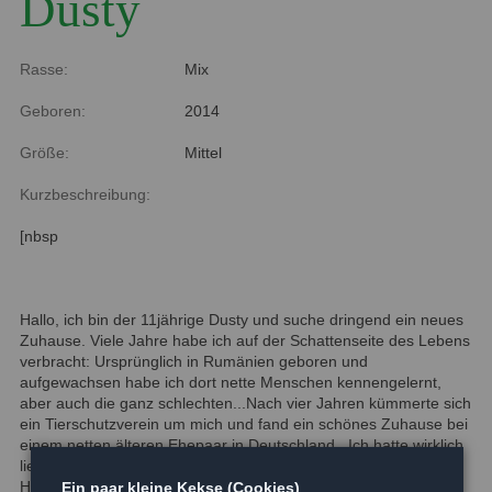
Dusty
Rasse:
Mix
Geboren:
2014
Größe:
Mittel
Kurzbeschreibung:
[nbsp
Hallo, ich bin der 11jährige Dusty und suche dringend ein neues
Zuhause. Viele Jahre habe ich auf der Schattenseite des Lebens
verbracht: Ursprünglich in Rumänien geboren und
aufgewachsen habe ich dort nette Menschen kennengelernt,
aber auch die ganz schlechten...Nach vier Jahren kümmerte sich
ein Tierschutzverein um mich und fand ein schönes Zuhause bei
einem netten älteren Ehepaar in Deutschland. Ich hatte wirklich
liebe Menschen, die für mich sorgten, schöne Spaziergänge mit
Hundekumpels, alles schien perfekt. Dann aber schlug das
Ein paar kleine Kekse (Cookies)