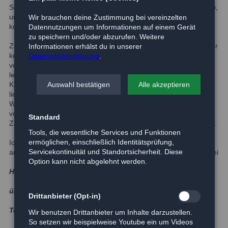
Schicksal wieder zu: mein Frauchen wurde sehr krank und starb,
und auch mein Herrchen war schwer erkrankt und verließ mich
Wir brauchen deine Zustimmung bei vereinzelten
kurz danach.
Datennutzungen um Informationen auf einem Gerät
zu speichern und/oder abzurufen. Weitere
Zur Zeit bin ich in einer tollen Pflegestelle, und die Lebensgeister
Informationen erhälst du in unserer
kehrten schnell zurück. Ich gehe wieder gern spazieren,
Datenschutzerklärung
.
versuche als Oldie mit den anderen Hunden zu toben, bin sehr
lernfähig, habe kein Problem mit Katzen, mag auch behutsame
Kinder....Ich finde, ich bin eine echte Bereicherung für einen
Auswahl bestätigen
Alle akzeptieren
lieben, bewegungsfreudigen Menschen, mit dem ich gern die
Welt weiter erkunden würde. Wenn ich wieder umziehe bin ich
vom Tierarzt durchgecheckt und geimpft, habe eine
Standard
Zahnbehandlung bekommen und bin fit für ein neues Abenteuer.
Tools, die wesentliche Services und Funktionen
ermöglichen, einschließlich Identitätsprüfung,
Ich, Dusty, freue mich sehr über ehrlich interessierte und ver-
Servicekontinuität und Standortsicherheit. Diese
antwortungsvolle Menschen, die mich kennenlernen möchten bei
Option kann nicht abgelehnt werden.
Haustierhilfe-Heidekreis e.V.
ü/Sophia Mertens
Drittanbieter (Opt-in)
Tel.: 05073 / 923 750 oder mobil: 0176 – 30 11 23 84
Wir benutzen Drittanbieter um Inhalte darzustellen.
So setzen wir beispielweise Youtube ein um Videos