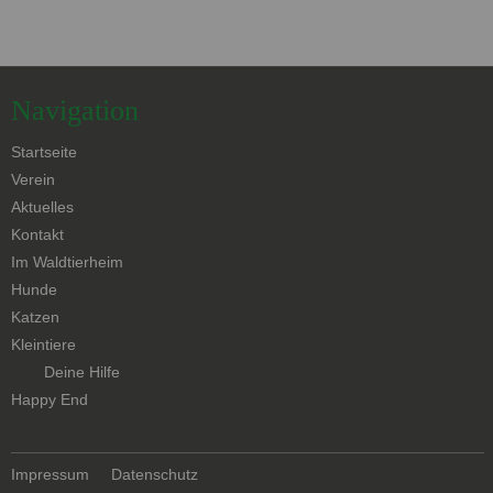
Navigation
Navigation
Startseite
überspringen
Verein
Aktuelles
Kontakt
Navigation
Im Waldtierheim
überspringen
Hunde
Katzen
Kleintiere
Navigation
Deine Hilfe
überspringen
Happy End
Navigation
Impressum
Datenschutz