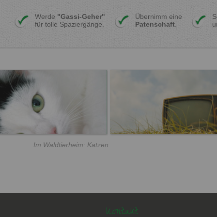
Werde
"Gassi-Geher"
Übernimm eine
S
für tolle Spaziergänge.
Patenschaft
.
u
Im Waldtierheim: Katzen
Kontakt