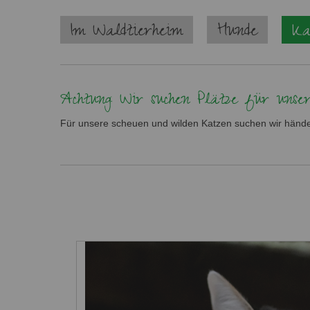
Navigation
Im Waldtierheim
Hunde
Ka
überspringen
Achtung: Wir suchen Plätze für unser
Für unsere scheuen und wilden Katzen suchen wir hände