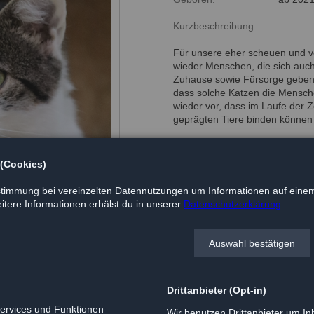
Kurzbeschreibung:
Für unsere eher scheuen und v
wieder Menschen, die sich auc
Zuhause sowie Fürsorge geben
dass solche Katzen die Mensc
wieder vor, dass im Laufe der 
geprägten Tiere binden können
Dann, wenn man es am wenigst
besonderen Wandlungen!
 (Cookies)
timmung bei vereinzelten Datennutzungen um Informationen auf einem
tere Informationen erhälst du in unserer
Datenschutzerklärung
.
Auswahl bestätigen
Drittanbieter (Opt-in)
Services und Funktionen
Wir benutzen Drittanbieter um Inh