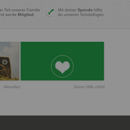
ei Teil unserer Familie
Mit deiner
Spende
hilfst
nd werde
Mitglied
.
du unseren Schützlingen.
Aktuelles
Deine Hilfe zählt!