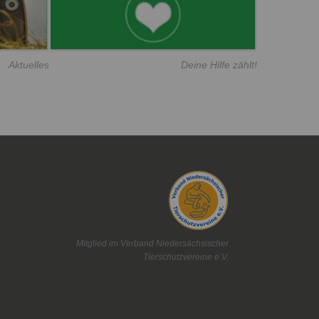
Aktuelles
Deine Hilfe zählt!
Mitglied im Verband Niedersächsischer
Tierschutzvereine e.V.