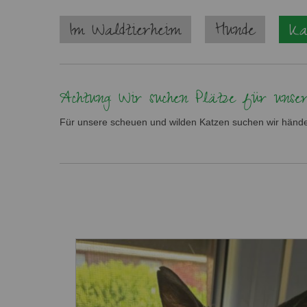
Navigation
Im Waldtierheim
Hunde
Ka
überspringen
Achtung: Wir suchen Plätze für unser
Für unsere scheuen und wilden Katzen suchen wir hände