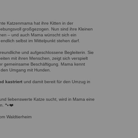
te Katzenmama hat ihre Kitten in der
ngebungsvoll großgezogen. Nun sind ihre Kleinen
ehen – und auch Mama wünscht sich ein
endlich selbst im Mittelpunkt stehen darf.
freundliche und aufgeschlossene Begleiterin. Sie
iten mit ihren Menschen, zeigt sich verspielt
über gemeinsame Beschäftigung. Mama kennt
h den Umgang mit Hunden.
d kastriert
und damit bereit für den Umzug in
und liebenswerte Katze sucht, wird in Mama eine
n. 🐾❤️
vom Waldtierheim