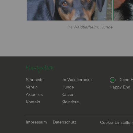
Im Waldtierheim: Hunde
Navigation
Navigation
Navigation
Navigation
Startseite
Im Waldtierheim
Deine H
überspringen
überspringen
überspring
Verein
Hunde
Happy End
Aktuelles
Katzen
Kontakt
Kleintiere
Navigation
Impressum
Datenschutz
Cookie-Einstellu
überspringen