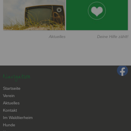
Aktuelles
Deine Hilfe zählt!
Navigation
Navigation
Startseite
überspringen
Verein
Aktuelles
Kontakt
Navigation
Im Waldtierheim
überspringen
Hunde