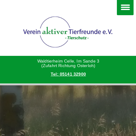
Happy End
Deine Hilfe
Verein
Grüße vom neuen Zuhause
Danke an die Helfer
Vorstand
Hunde
Satzung
Waldtierheim Celle, Im Sande 3
(Zufahrt Richtung Osterloh)
Tel: 05141 32900
Katzen
Aktionen und Feste
Kleintiere