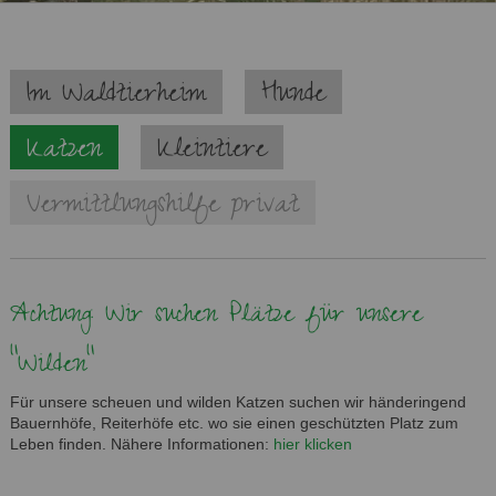
Navigation
Im Waldtierheim
Hunde
überspringen
Katzen
Kleintiere
Vermittlungshilfe privat
Achtung: Wir suchen Plätze für unsere
"Wilden"
Für unsere scheuen und wilden Katzen suchen wir händeringend
Bauernhöfe, Reiterhöfe etc. wo sie einen geschützten Platz zum
Leben finden. Nähere Informationen:
hier klicken