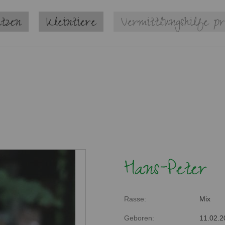
tzen
Kleintiere
Vermittlungshilfe pr
Hans-Peter
Rasse:
Mix
Geboren:
11.02.2