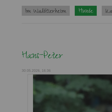
Navigation
Im Waldtierheim
Hunde
Ka
überspringen
Hans-Peter
30.05.2026, 16:36