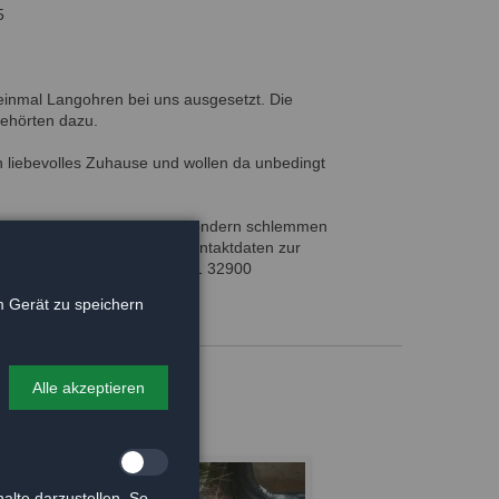
5
 einmal Langohren bei uns ausgesetzt. Die
gehörten dazu.
 liebevolles Zuhause und wollen da unbedingt
sich nicht im Waldtierheim sondern schlemmen
. Genauere Infos sowie die Kontaktdaten zur
 Team vor Ort anfragen. 05141 32900
 Gerät zu speichern
Alle akzeptieren
alte darzustellen. So