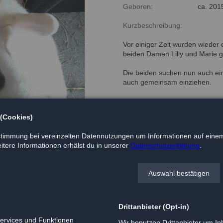
Geboren:
ca. 201
Kurzbeschreibung:
Vor einiger Zeit wurden wieder
beiden Damen Lilly und Marie 
Die beiden suchen nun auch ein
auch gemeinsam einziehen.
WICHTIG: die beiden befinden 
ihr Grün auf einer Pflegestelle
 (Cookies)
Pflegestelle bitte bei unserem
timmung bei vereinzelten Datennutzungen um Informationen auf einem
tere Informationen erhälst du in unserer
Datenschutzerklärung
.
Auswahl bestätigen
Drittanbieter (Opt-in)
Services und Funktionen
Wir benutzen Drittanbieter um Inh