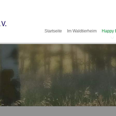
Im Waldtierheim
Deine Hilfe
Verein
Navigation
Startseite
Im Waldtierheim
Happy 
überspringen