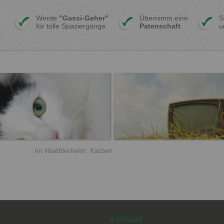
Werde
"Gassi-Geher"
Übernimm eine
S
für tolle Spaziergänge.
Patenschaft
.
u
Im Waldtierheim: Katzen
Kontakt