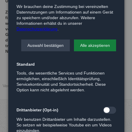
Update:
Wir brauchen deine Zustimmung bei vereinzelten
Zwei der Langohren konnten bereits ein neues Zuhause
Datennutzungen um Informationen auf einem Gerät
finden. Die verbleibenden beiden "Fellsöckchen" können
zu speichern und/oder abzurufen. Weitere
wir derzeit leider nicht vermitteln, da die eine Dame
Informationen erhälst du in unserer
vermutlich trächtig ist. Zwergkaninchen brauchen
Datenschutzerklärung
.
Gesellschaft und sollten nie allein gehalten werden. Aus
diesem Grund werden wir die beiden jetzt auch nicht
Auswahl bestätigen
Alle akzeptieren
trennen und erst einmal abwarten ob sich tatsächlich
Nachwuchs ankündigt.
Standard
Tools, die wesentliche Services und Funktionen
ermöglichen, einschließlich Identitätsprüfung,
Servicekontinuität und Standortsicherheit. Diese
Veröffentlicht: 10.11.2015
Option kann nicht abgelehnt werden.
Drittanbieter (Opt-in)
Wir benutzen Drittanbieter um Inhalte darzustellen.
So setzen wir beispielweise Youtube ein um Videos
einzubinden.