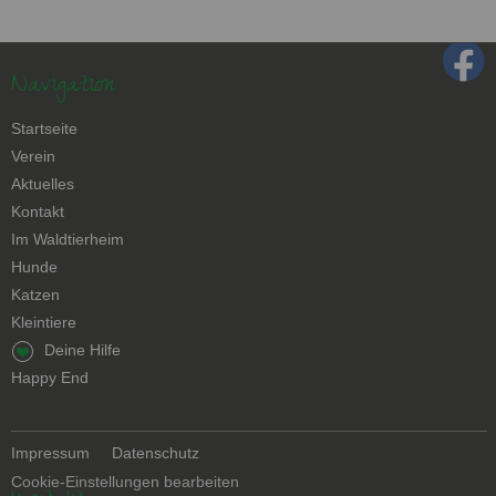
Navigation
Navigation
Startseite
überspringen
Verein
Aktuelles
Kontakt
Navigation
Im Waldtierheim
überspringen
Hunde
Katzen
Kleintiere
Navigation
Deine Hilfe
überspringen
Happy End
Navigation
Impressum
Datenschutz
überspringen
Cookie-Einstellungen bearbeiten