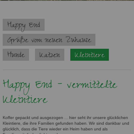
Navigation
Happy End
überspringen
Grüße vom neuen Zuhause
Hunde
Katzen
Kleintiere
Happy End - vermittelte
Kleintiere
Koffer gepackt und ausgezogen ... hier seht ihr unsere glücklichen
Kleintiere, die ihre Familien gefunden haben. Wir sind dankbar und
glücklich, dass die Tiere wieder ein Heim haben und als