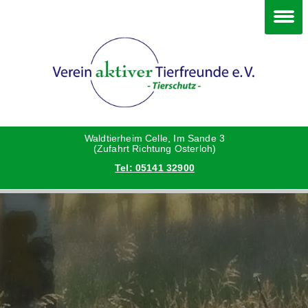
Im Waldtierheim
Deine Hilfe
Verein
Hunde
Danke an die Helfer
Vorstand
Katzen
Satzung
Waldtierheim Celle, Im Sande 3
(Zufahrt Richtung Osterloh)
Tel: 05141 32900
Kleintiere
Aktionen und Feste
Vermittlungshilfe privat