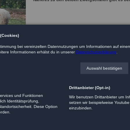
 (Cookies)
timmung bei vereinzelten Datennutzungen um Informationen auf einem
tere Informationen erhälst du in unserer
Datenschutzerklärung
.
Auswahl bestätigen
Drittanbieter (Opt-in)
Services und Funktionen
Wir benutzen Drittanbieter um Inh
ich Identitätsprüfung,
setzen wir beispielweise Youtub
Standortsicherheit. Diese Option
einzubinden.
erden.