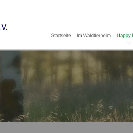
Im Waldtierheim
Deine Hilfe
Verein
Navigation
Startseite
Im Waldtierheim
Happy 
überspringen