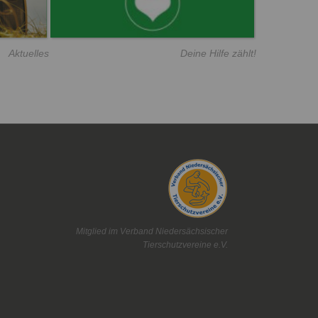
Aktuelles
Deine Hilfe zählt!
Mitglied im Verband Niedersächsischer
Tierschutzvereine e.V.