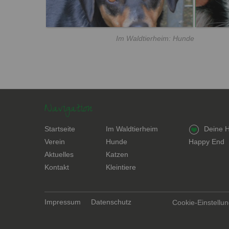
Im Waldtierheim: Hunde
Navigation
Navigation
Navigation
Navigation
Startseite
Im Waldtierheim
Deine H
überspringen
überspringen
überspring
Verein
Hunde
Happy End
Aktuelles
Katzen
Kontakt
Kleintiere
Navigation
Impressum
Datenschutz
Cookie-Einstellu
überspringen