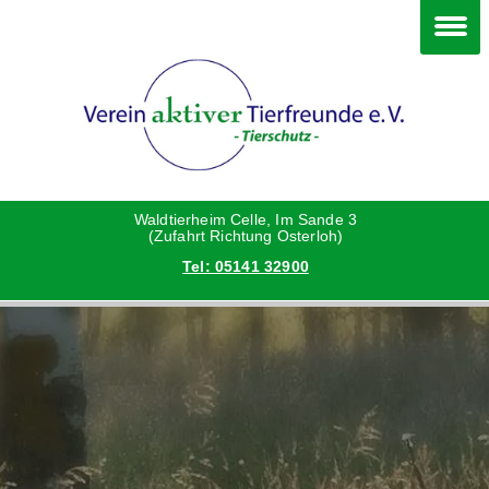
Im Waldtierheim
Deine Hilfe
Verein
Hunde
Danke an die Helfer
Vorstand
Katzen
Satzung
Waldtierheim Celle, Im Sande 3
(Zufahrt Richtung Osterloh)
Tel: 05141 32900
Kleintiere
Aktionen und Feste
Vermittlungshilfe privat