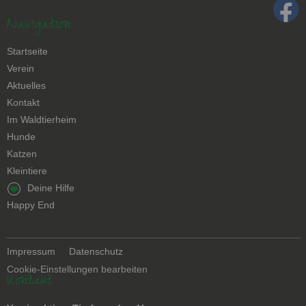
Navigation
Navigation
Startseite
überspringen
Verein
Aktuelles
Kontakt
Navigation
Im Waldtierheim
überspringen
Hunde
Katzen
Kleintiere
Navigation
Deine Hilfe
überspringen
Happy End
Navigation
Impressum
Datenschutz
überspringen
Cookie-Einstellungen bearbeiten
Kontakt