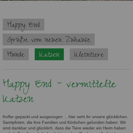
Navigation
Happy End
überspringen
Grüße vom neuen Zuhause
Hunde
Katzen
Kleintiere
Happy End - vermittelte
Katzen
Koffer gepackt und ausgezogen ... hier seht ihr unsere glücklichen
Samtpfoten, die ihre Familien und Körbchen gefunden haben. Wir
sind dankbar und glücklich, dass die Tiere wieder ein Heim haben