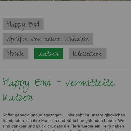
Navigation
Happy End
überspringen
Grüße vom neuen Zuhause
Hunde
Katzen
Kleintiere
Happy End - vermittelte
Katzen
Koffer gepackt und ausgezogen ... hier seht ihr unsere glücklichen
Samtpfoten, die ihre Familien und Körbchen gefunden haben. Wir
sind dankbar und glücklich, dass die Tiere wieder ein Heim haben