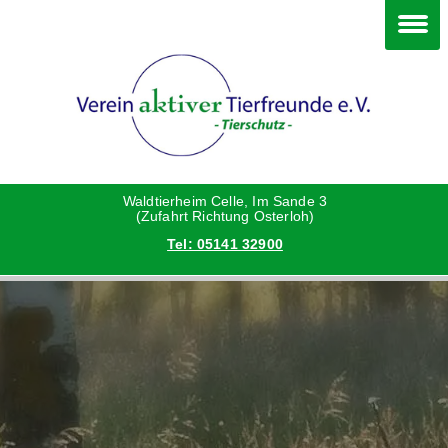
Im Waldtierheim
Deine Hilfe
Verein
Hunde
Danke an die Helfer
Vorstand
Katzen
Satzung
Waldtierheim Celle, Im Sande 3
(Zufahrt Richtung Osterloh)
Tel: 05141 32900
Kleintiere
Aktionen und Feste
Vermittlungshilfe privat