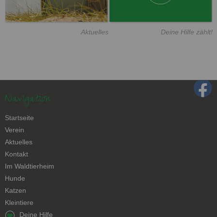
Aktuelles
Deine Hilfe zählt!
Navigation
Navigation
Startseite
überspringen
Verein
Aktuelles
Kontakt
Navigation
Im Waldtierheim
überspringen
Hunde
Katzen
Kleintiere
Navigation
Deine Hilfe