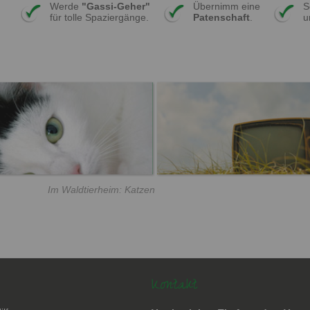
Werde
"Gassi-Geher"
Übernimm eine
S
für tolle Spaziergänge.
Patenschaft
.
u
Im Waldtierheim: Katzen
Kontakt