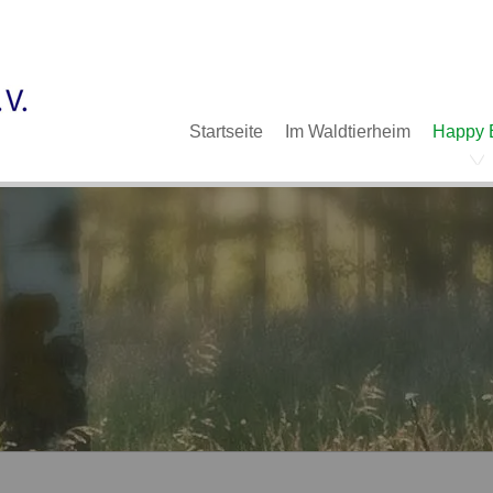
Im Waldtierheim
Deine Hilfe
Verein
Navigation
Startseite
Im Waldtierheim
Happy 
überspringen