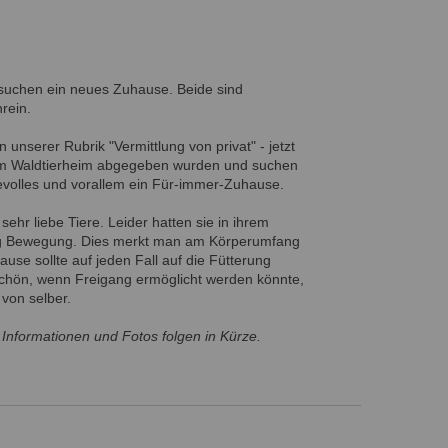
 suchen ein neues Zuhause. Beide sind
nrein.
 unserer Rubrik "Vermittlung von privat" - jetzt
s im Waldtierheim abgegeben wurden und suchen
ebevolles und vorallem ein Für-immer-Zuhause.
 sehr liebe Tiere. Leider hatten sie in ihrem
ig Bewegung. Dies merkt man am Körperumfang
use sollte auf jeden Fall auf die Fütterung
chön, wenn Freigang ermöglicht werden könnte,
 von selber.
 Informationen und Fotos folgen in Kürze.