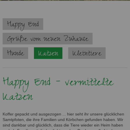
Navigation
Happy End
überspringen
Grüße vom neuen Zuhause
Hunde
Katzen
Kleintiere
Happy End - vermittelte
Katzen
Koffer gepackt und ausgezogen ... hier seht ihr unsere glücklichen
Samtpfoten, die ihre Familien und Körbchen gefunden haben. Wir
sind dankbar und glücklich, dass die Tiere wieder ein Heim haben