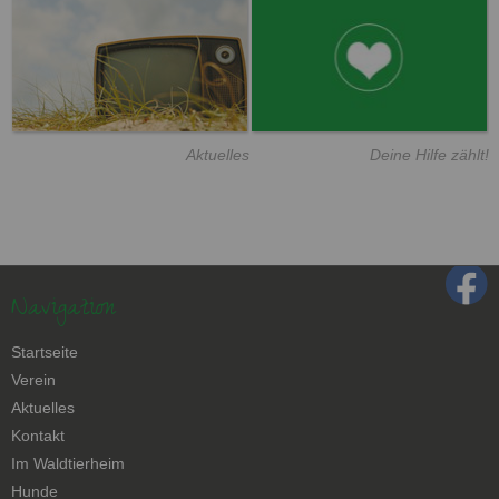
Aktuelles
Deine Hilfe zählt!
Navigation
Navigation
Startseite
überspringen
Verein
Aktuelles
Kontakt
Navigation
Im Waldtierheim
überspringen
Hunde