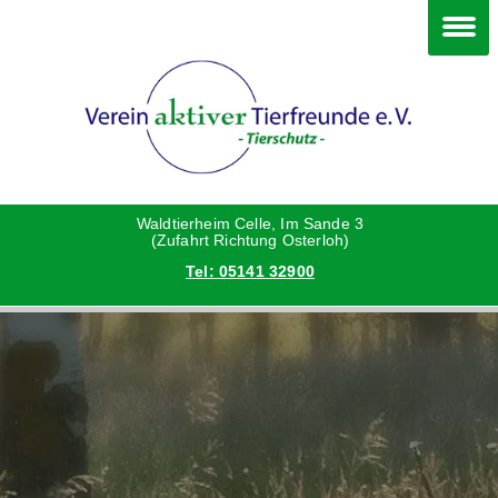
Im Waldtierheim
Deine Hilfe
Verein
Hunde
Danke an die Helfer
Vorstand
Katzen
Satzung
Waldtierheim Celle, Im Sande 3
(Zufahrt Richtung Osterloh)
Tel: 05141 32900
Kleintiere
Aktionen und Feste
Vermittlungshilfe privat