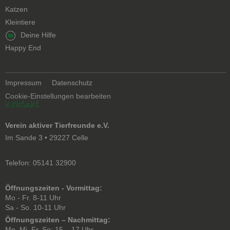
Katzen
Kleintiere
Navigation
Deine Hilfe
überspringen
Happy End
Navigation
Impressum
Datenschutz
überspringen
Cookie-Einstellungen bearbeiten
Kontakt
Verein aktiver Tierfreunde e.V.
Im Sande 3 • 29227 Celle
Telefon: 05141 32900
Öffnungszeiten - Vormittag:
Mo - Fr. 8-11 Uhr
Sa - So. 10-11 Uhr
Öffnungszeiten – Nachmittag:
Mo, Mi, Fr, So: 15 – 17 Uhr