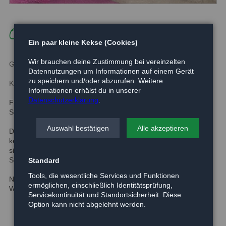
Omchen
Ein paar kleine Kekse (Cookies)
Wir brauchen deine Zustimmung bei vereinzelten
Geboren:
-
Datennutzungen um Informationen auf einem Gerät
zu speichern und/oder abzurufen. Weitere
Kurzbeschreibung:
Informationen erhälst du in unserer
Datenschutzerklärung
.
Für unser wunderschönes "Omchen" suchen wir dringend einen
Sofaplatz.
Auswahl bestätigen
Alle akzeptieren
Die Brit. Kurzhaarkatze ist 8 Jahre jung, sehr verschmust und
kennt nur reine Wohnungshaltung. Die hübsche Dame wünscht
sich ganz dringend ein ruhiges Plätzchen zum Kuscheln und
Schnurren.
Standard
Tools, die wesentliche Services und Funktionen
Nähere Informationen gibt unser Team gern vor Ort im
ermöglichen, einschließlich Identitätsprüfung,
Waldtierheim.
Servicekontinuität und Standortsicherheit. Diese
Option kann nicht abgelehnt werden.