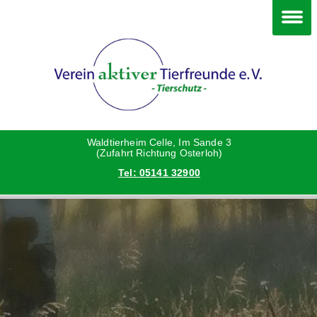
Im Waldtierheim
Deine Hilfe
Verein
Hunde
Danke an die Helfer
Vorstand
Katzen
Satzung
Waldtierheim Celle, Im Sande 3
(Zufahrt Richtung Osterloh)
Tel: 05141 32900
Kleintiere
Aktionen und Feste
Vermittlungshilfe privat