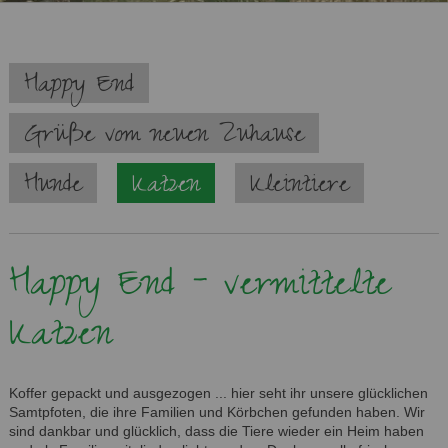
Navigation
Happy End
überspringen
Grüße vom neuen Zuhause
Hunde
Katzen
Kleintiere
Happy End - vermittelte
Katzen
Koffer gepackt und ausgezogen ... hier seht ihr unsere glücklichen
Samtpfoten, die ihre Familien und Körbchen gefunden haben. Wir
sind dankbar und glücklich, dass die Tiere wieder ein Heim haben