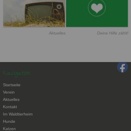
Aktuelles
Deine Hilfe zählt!
Navigation
Navigation
Startseite
überspringen
Verein
Aktuelles
Kontakt
Navigation
Im Waldtierheim
überspringen
Hunde
Katzen