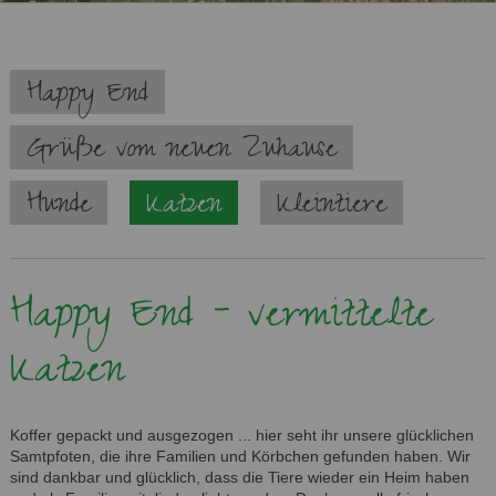
Navigation
Happy End
überspringen
Grüße vom neuen Zuhause
Hunde
Katzen
Kleintiere
Happy End - vermittelte
Katzen
Koffer gepackt und ausgezogen ... hier seht ihr unsere glücklichen
Samtpfoten, die ihre Familien und Körbchen gefunden haben. Wir
sind dankbar und glücklich, dass die Tiere wieder ein Heim haben