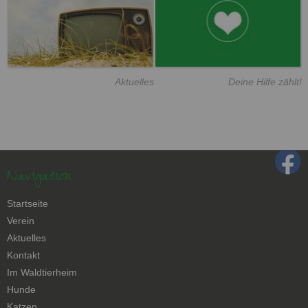
Aktuelles
Deine Hilfe zählt!
Navigation
Navigation
Startseite
überspringen
Verein
Aktuelles
Kontakt
Navigation
Im Waldtierheim
überspringen
Hunde
Katzen