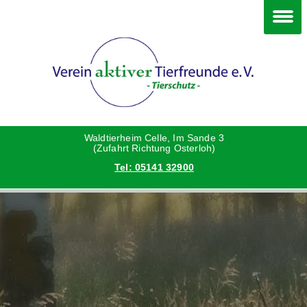
Im Waldtierheim
Deine Hilfe
Verein
Hunde
Danke an die Helfer
Vorstand
Katzen
Satzung
Waldtierheim Celle, Im Sande 3
(Zufahrt Richtung Osterloh)
Tel: 05141 32900
Kleintiere
Aktionen und Feste
Vermittlungshilfe privat