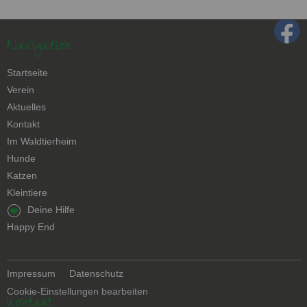
Navigation
Navigation
Startseite
überspringen
Verein
Aktuelles
Kontakt
Navigation
Im Waldtierheim
überspringen
Hunde
Katzen
Kleintiere
Navigation
Deine Hilfe
überspringen
Happy End
Navigation
Impressum
Datenschutz
überspringen
Cookie-Einstellungen bearbeiten
Kontakt