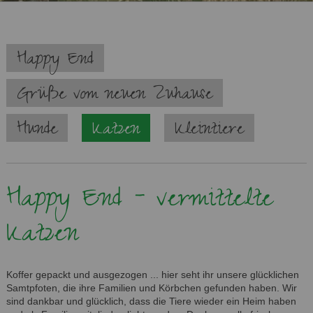
Navigation
Happy End
überspringen
Grüße vom neuen Zuhause
Hunde
Katzen
Kleintiere
Happy End - vermittelte
Katzen
Koffer gepackt und ausgezogen ... hier seht ihr unsere glücklichen
Samtpfoten, die ihre Familien und Körbchen gefunden haben. Wir
sind dankbar und glücklich, dass die Tiere wieder ein Heim haben