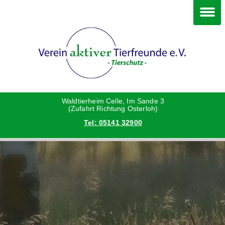
Im Waldtierheim
Deine Hilfe
Verein
Hunde
Danke an die Helfer
Vorstand
Katzen
Satzung
Waldtierheim Celle, Im Sande 3
(Zufahrt Richtung Osterloh)
Tel: 05141 32900
Kleintiere
Aktionen und Feste
Vermittlungshilfe privat