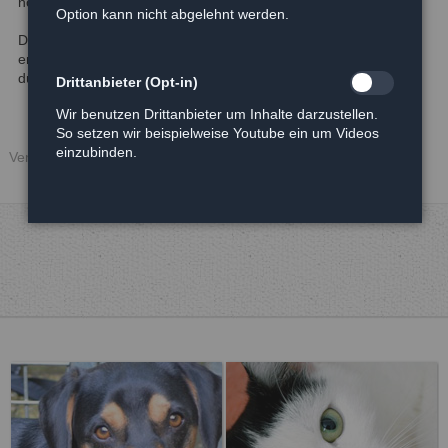
noch abgeschoren werden kann.
Option kann nicht abgelehnt werden.
Da Rosalie als Einzelkatze leben möchte, sollte sie nach einer
entsprechenden Eingewöhnungsphase Freigang genießen
dürfen.
Drittanbieter (Opt-in)
Wir benutzen Drittanbieter um Inhalte darzustellen.
So setzen wir beispielweise Youtube ein um Videos
einzubinden.
Veröffentlicht: 11.05.2017