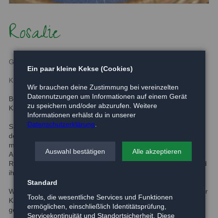
Rosalie
Geboren:
~ 2015
Ein paar kleine Kekse (Cookies)
Kurzbeschreibung:
Wir brauchen deine Zustimmung bei vereinzelten
Datennutzungen um Informationen auf einem Gerät
Bei Rosalie handelt es sich um eine 2-3jährige wunderschöne
zu speichern und/oder abzurufen. Weitere
Katzendame. Wahrscheinlich Main coon Mix
Informationen erhälst du in unserer
Datenschutzerklärung
.
Sie wurde abgegeben, da sie sich nach einem Umzug nicht mit
der hauseigenen Katze vertrug. Rosalie ist sehr
menschenbezogen und liebt Streicheleinheiten über alles.
Auswahl bestätigen
Alle akzeptieren
Andere Katzen sollten nicht im Haushalt vorhanden sein, da
Rosalie diese nicht mag. Rosalie ist sehr selbstbewusst. Sie wird
ihr neues Zuhause mit Sicherheit sehr schnell erobern.
Standard
Wer sich für Rosalie interessiert sollte bedenken, dass bei dieser
Tools, die wesentliche Services und Funktionen
Katze Fellpflege ein muss ist. Sie muss mehrmals wöchentlich
ermöglichen, einschließlich Identitätsprüfung,
gebürstet werden, da langes Fell schnell verfilzt und dann nur
Servicekontinuität und Standortsicherheit. Diese