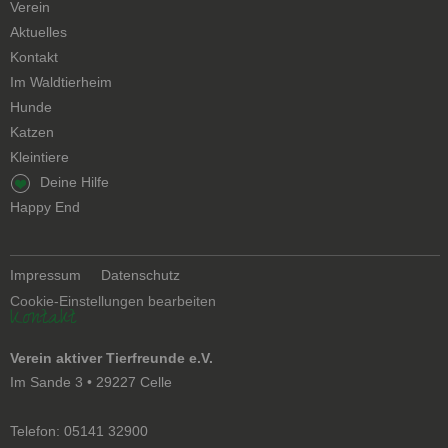
Verein
Aktuelles
Kontakt
Navigation
Im Waldtierheim
überspringen
Hunde
Katzen
Kleintiere
Navigation
Deine Hilfe
überspringen
Happy End
Navigation
Impressum
Datenschutz
überspringen
Cookie-Einstellungen bearbeiten
Kontakt
Verein aktiver Tierfreunde e.V.
Im Sande 3 • 29227 Celle
Telefon: 05141 32900