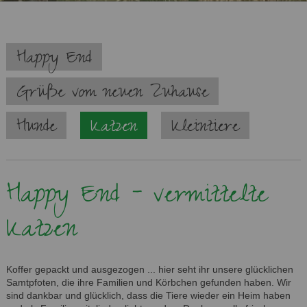
Navigation
Happy End
überspringen
Grüße vom neuen Zuhause
Hunde
Katzen
Kleintiere
Happy End - vermittelte
Katzen
Koffer gepackt und ausgezogen ... hier seht ihr unsere glücklichen
Samtpfoten, die ihre Familien und Körbchen gefunden haben. Wir
sind dankbar und glücklich, dass die Tiere wieder ein Heim haben