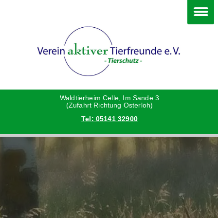
Im Waldtierheim
Deine Hilfe
Verein
Hunde
Danke an die Helfer
Vorstand
Katzen
Satzung
Waldtierheim Celle, Im Sande 3
(Zufahrt Richtung Osterloh)
Tel: 05141 32900
Kleintiere
Aktionen und Feste
Vermittlungshilfe privat