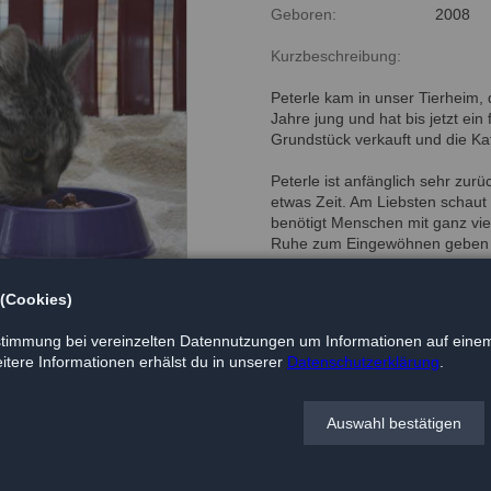
Geboren:
2008
Kurzbeschreibung:
Peterle kam in unser Tierheim, d
Jahre jung und hat bis jetzt ei
Grundstück verkauft und die Ka
Peterle ist anfänglich sehr zurü
etwas Zeit. Am Liebsten schaut 
benötigt Menschen mit ganz viel
Ruhe zum Eingewöhnen geben un
sollten bereits andere Katzen 
 (Cookies)
Peterle wurde sich über später
timmung bei vereinzelten Datennutzungen um Informationen auf einem
tere Informationen erhälst du in unserer
Datenschutzerklärung
.
Auswahl bestätigen