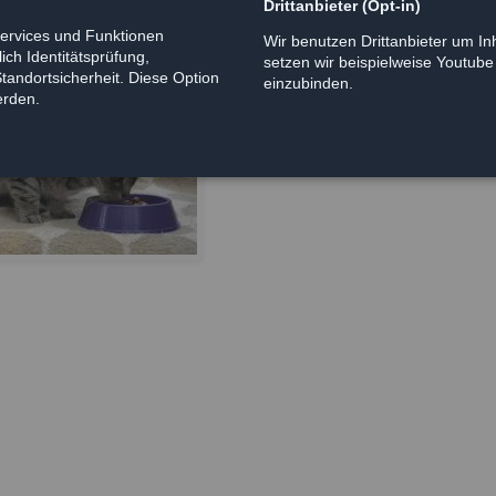
Drittanbieter (Opt-in)
Services und Funktionen
Wir benutzen Drittanbieter um Inh
ich Identitätsprüfung,
setzen wir beispielweise Youtub
Standortsicherheit. Diese Option
einzubinden.
erden.