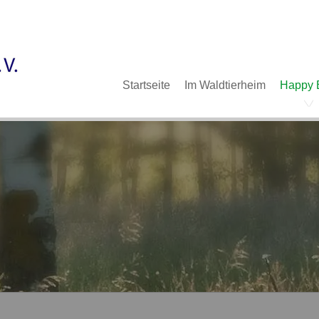
Im Waldtierheim
Deine Hilfe
Verein
Navigation
Startseite
Im Waldtierheim
Happy 
überspringen