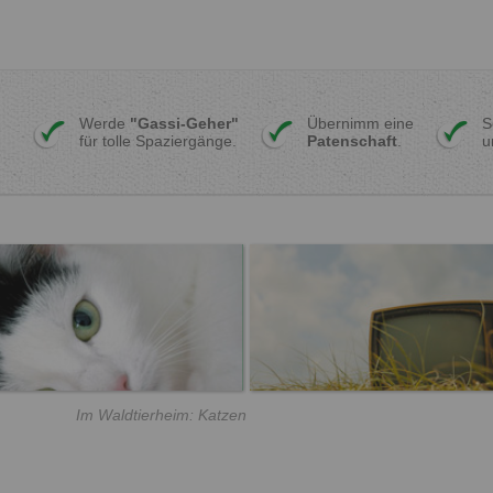
Werde
"Gassi-Geher"
Übernimm eine
S
für tolle Spaziergänge.
Patenschaft
.
u
Im Waldtierheim: Katzen