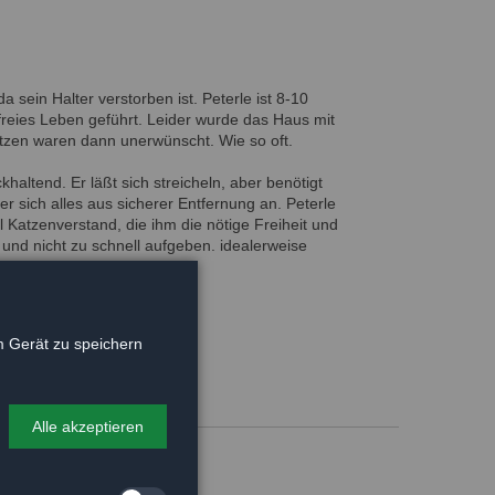
a sein Halter verstorben ist. Peterle ist 8-10
n freies Leben geführt. Leider wurde das Haus mit
tzen waren dann unerwünscht. Wie so oft.
ckhaltend. Er läßt sich streicheln, aber benötigt
er sich alles aus sicherer Entfernung an. Peterle
 Katzenverstand, die ihm die nötige Freiheit und
d nicht zu schnell aufgeben. idealerweise
im Haushalt vorhanden sein.
en Freigang freuen.
 Gerät zu speichern
Alle akzeptieren