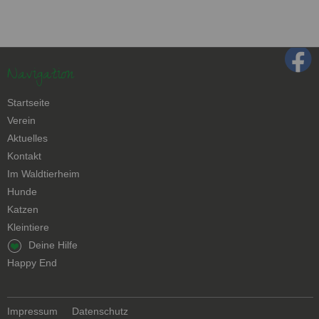
Navigation
Navigation
Startseite
überspringen
Verein
Aktuelles
Kontakt
Navigation
Im Waldtierheim
überspringen
Hunde
Katzen
Kleintiere
Navigation
Deine Hilfe
überspringen
Happy End
Navigation
Impressum
Datenschutz