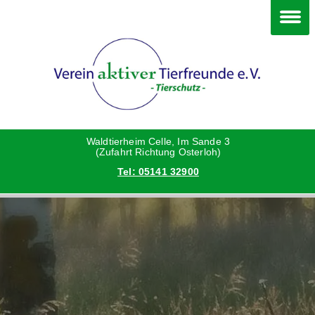
Im Waldtierheim
Deine Hilfe
Verein
Hunde
Danke an die Helfer
Vorstand
Katzen
Satzung
Waldtierheim Celle, Im Sande 3
(Zufahrt Richtung Osterloh)
Tel: 05141 32900
Kleintiere
Aktionen und Feste
Vermittlungshilfe privat