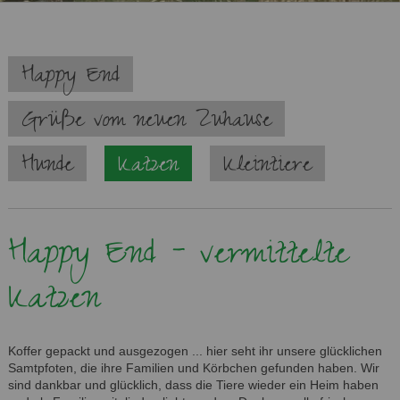
Navigation
Happy End
überspringen
Grüße vom neuen Zuhause
Hunde
Katzen
Kleintiere
Happy End - vermittelte
Katzen
Koffer gepackt und ausgezogen ... hier seht ihr unsere glücklichen
Samtpfoten, die ihre Familien und Körbchen gefunden haben. Wir
sind dankbar und glücklich, dass die Tiere wieder ein Heim haben