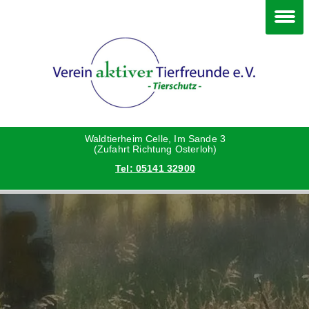
Im Waldtierheim
Deine Hilfe
Verein
Hunde
Danke an die Helfer
Vorstand
Katzen
Satzung
Waldtierheim Celle, Im Sande 3
(Zufahrt Richtung Osterloh)
Tel: 05141 32900
Kleintiere
Aktionen und Feste
Vermittlungshilfe privat