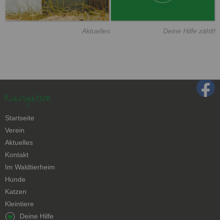
Aktuelles
Deine Hilfe zählt!
Navigation
Navigation
Startseite
überspringen
Verein
Aktuelles
Kontakt
Navigation
Im Waldtierheim
überspringen
Hunde
Katzen
Kleintiere
Navigation
Deine Hilfe