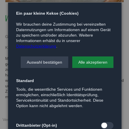
Molly
Ein paar kleine Kekse (Cookies)
Wir brauchen deine Zustimmung bei vereinzelten
Datennutzungen um Informationen auf einem Gerät
zu speichern und/oder abzurufen. Weitere
Geboren:
vor ca. 4 Jahren
Informationen erhälst du in unserer
Datenschutzerklärung
.
Kurzbeschreibung:
Molly ist eine wunderschöne Katze, die auf ca. vier Jahre
Auswahl bestätigen
Alle akzeptieren
geschätzt wurde. Sie wurde von ihren letzten Haltern
zurückgelassen, nachdem diese eine neue Wohnung bezogen
haben. Sobald die Katzen-Dame merkt, dass ihr nichts Böses
wieder fährt läßt sie sich streicheln und genießt es auch. Wir sind
Standard
uns sicher, dass Molly ganz schnell das Sofa in ihrem neuen
Tools, die wesentliche Services und Funktionen
Zuhause erobern wird. Nach einer kurzen Eingewöhnung
ermöglichen, einschließlich Identitätsprüfung,
möchte Molly gerne wieder Freigang genießen.
Servicekontinuität und Standortsicherheit. Diese
Option kann nicht abgelehnt werden.
Veröffentlicht: 19.01.2016
Drittanbieter (Opt-in)