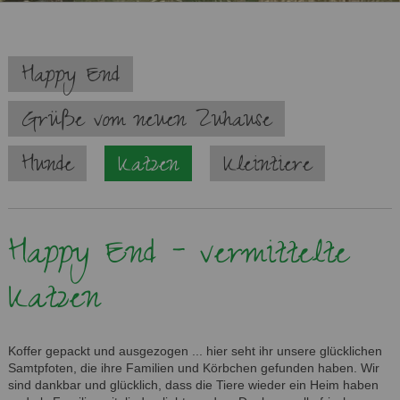
Navigation
Happy End
überspringen
Grüße vom neuen Zuhause
Hunde
Katzen
Kleintiere
Happy End - vermittelte
Katzen
Koffer gepackt und ausgezogen ... hier seht ihr unsere glücklichen
Samtpfoten, die ihre Familien und Körbchen gefunden haben. Wir
sind dankbar und glücklich, dass die Tiere wieder ein Heim haben