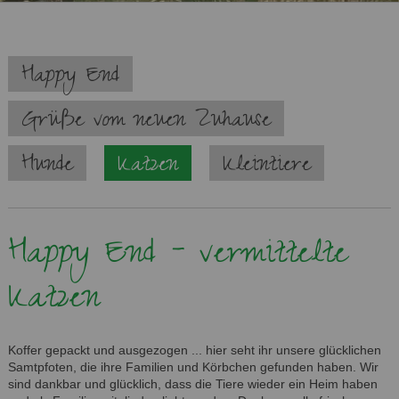
Navigation
Happy End
überspringen
Grüße vom neuen Zuhause
Hunde
Katzen
Kleintiere
Happy End - vermittelte
Katzen
Koffer gepackt und ausgezogen ... hier seht ihr unsere glücklichen
Samtpfoten, die ihre Familien und Körbchen gefunden haben. Wir
sind dankbar und glücklich, dass die Tiere wieder ein Heim haben