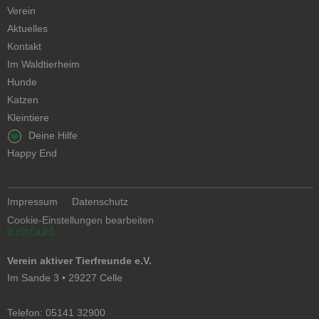
überspringen
Verein
Aktuelles
Kontakt
Navigation
Im Waldtierheim
überspringen
Hunde
Katzen
Kleintiere
Navigation
Deine Hilfe
überspringen
Happy End
Navigation
Impressum
Datenschutz
überspringen
Cookie-Einstellungen bearbeiten
Kontakt
Verein aktiver Tierfreunde e.V.
Im Sande 3 • 29227 Celle
Telefon: 05141 32900