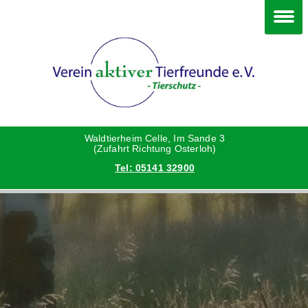
Im Waldtierheim
Deine Hilfe
Verein
Hunde
Danke an die Helfer
Vorstand
Katzen
Satzung
Waldtierheim Celle, Im Sande 3
(Zufahrt Richtung Osterloh)
Tel: 05141 32900
Kleintiere
Aktionen und Feste
Vermittlungshilfe privat