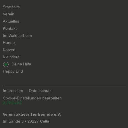
Navigation
Startseite
überspringen
Verein
Aktuelles
Kontakt
Navigation
Im Waldtierheim
überspringen
Hunde
Katzen
Kleintiere
Navigation
Deine Hilfe
überspringen
Happy End
Navigation
Impressum
Datenschutz
überspringen
Cookie-Einstellungen bearbeiten
Kontakt
Verein aktiver Tierfreunde e.V.
Im Sande 3 • 29227 Celle