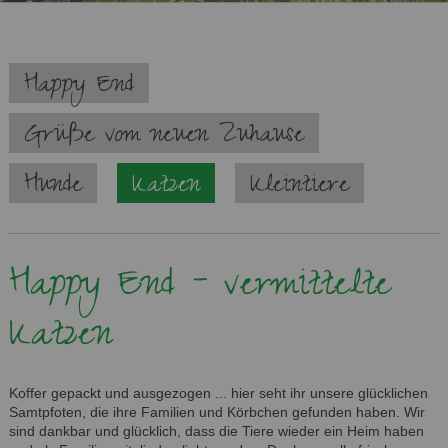
Navigation
Happy End
überspringen
Grüße vom neuen Zuhause
Hunde
Katzen
Kleintiere
Happy End - vermittelte
Katzen
Koffer gepackt und ausgezogen ... hier seht ihr unsere glücklichen
Samtpfoten, die ihre Familien und Körbchen gefunden haben. Wir
sind dankbar und glücklich, dass die Tiere wieder ein Heim haben