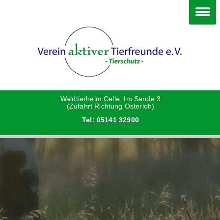
Im Waldtierheim
Deine Hilfe
Verein
Hunde
Danke an die Helfer
Vorstand
Katzen
Satzung
Waldtierheim Celle, Im Sande 3
(Zufahrt Richtung Osterloh)
Tel: 05141 32900
Kleintiere
Aktionen und Feste
Vermittlungshilfe privat