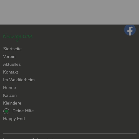
Navigation
Navigation
Startseite
überspringen
Verein
Aktuelles
Kontakt
Navigation
Im Waldtierheim
überspringen
Hunde
Katzen
Kleintiere
Navigation
Deine Hilfe
überspringen
Happy End