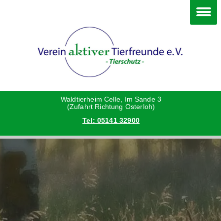
Im Waldtierheim
Deine Hilfe
Verein
Hunde
Danke an die Helfer
Vorstand
Katzen
Satzung
Waldtierheim Celle, Im Sande 3
(Zufahrt Richtung Osterloh)
Tel: 05141 32900
Kleintiere
Aktionen und Feste
Vermittlungshilfe privat