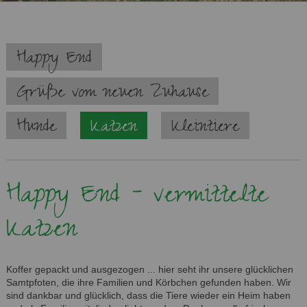
Navigation
Happy End
überspringen
Grüße vom neuen Zuhause
Hunde
Katzen
Kleintiere
Happy End - vermittelte
Katzen
Koffer gepackt und ausgezogen ... hier seht ihr unsere glücklichen
Samtpfoten, die ihre Familien und Körbchen gefunden haben. Wir
sind dankbar und glücklich, dass die Tiere wieder ein Heim haben