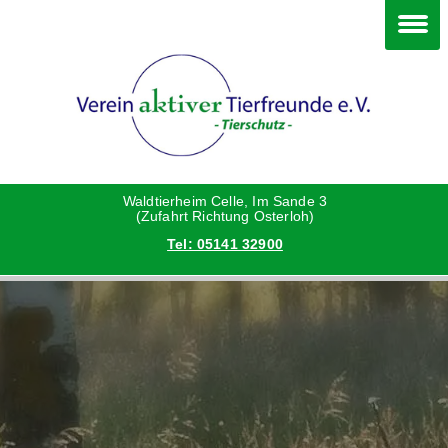
Im Waldtierheim
Deine Hilfe
Verein
Hunde
Danke an die Helfer
Vorstand
Katzen
Satzung
Waldtierheim Celle, Im Sande 3
(Zufahrt Richtung Osterloh)
Tel: 05141 32900
Kleintiere
Aktionen und Feste
Vermittlungshilfe privat