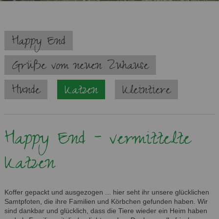
Navigation
Happy End
überspringen
Grüße vom neuen Zuhause
Hunde
Katzen
Kleintiere
Happy End - vermittelte
Katzen
Koffer gepackt und ausgezogen ... hier seht ihr unsere glücklichen
Samtpfoten, die ihre Familien und Körbchen gefunden haben. Wir
sind dankbar und glücklich, dass die Tiere wieder ein Heim haben