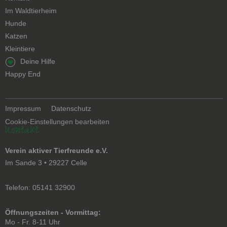
Navigation
Im Waldtierheim
überspringen
Hunde
Katzen
Kleintiere
Navigation
Deine Hilfe
überspringen
Happy End
Navigation
Impressum
Datenschutz
überspringen
Cookie-Einstellungen bearbeiten
Kontakt
Verein aktiver Tierfreunde e.V.
Im Sande 3 • 29227 Celle
Telefon: 05141 32900
Öffnungszeiten - Vormittag:
Mo - Fr. 8-11 Uhr