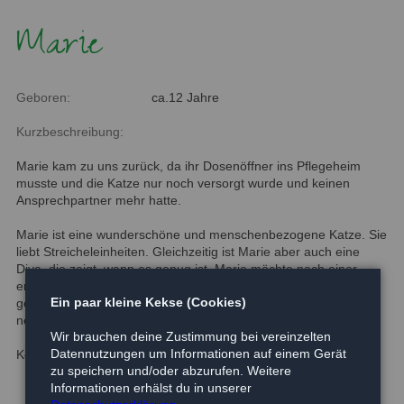
Marie
Geboren:
ca.12 Jahre
Kurzbeschreibung:
Marie kam zu uns zurück, da ihr Dosenöffner ins Pflegeheim
musste und die Katze nur noch versorgt wurde und keinen
Ansprechpartner mehr hatte.
Marie ist eine wunderschöne und menschenbezogene Katze. Sie
liebt Streicheleinheiten. Gleichzeitig ist Marie aber auch eine
Diva, die zeigt, wann es genug ist. Marie möchte nach einer
entsprechenden Eingewöhnungsphase gerne wieder Freigang
Ein paar kleine Kekse (Cookies)
geniessen. Auch muss diese wunderschöne Katzendame im
neuen Zuhause unbedingt Gewicht verlieren.
Wir brauchen deine Zustimmung bei vereinzelten
Datennutzungen um Informationen auf einem Gerät
Kontkat 01590 1176436
zu speichern und/oder abzurufen. Weitere
Informationen erhälst du in unserer