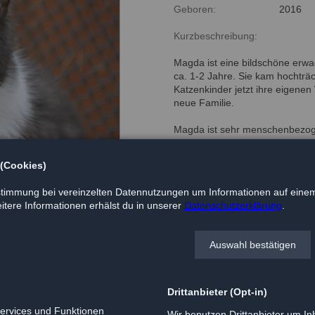
Geboren:
2016
Kurzbeschreibung:
Magda ist eine bildschöne erw
ca. 1-2 Jahre. Sie kam hochträ
Katzenkinder jetzt ihre eigen
neue Familie.
Magda ist sehr menschenbezogen.
ihren Artgenossen ist sie vertr
Eingewöhnungsphase gerne Fre
 (Cookies)
timmung bei vereinzelten Datennutzungen um Informationen auf einem
tere Informationen erhälst du in unserer
Datenschutzerklärung
.
Auswahl bestätigen
Drittanbieter (Opt-in)
Services und Funktionen
Wir benutzen Drittanbieter um Inh