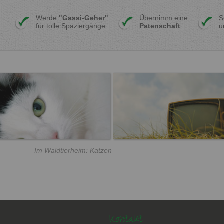
Werde
"Gassi-Geher"
Übernimm eine
S
für tolle Spaziergänge.
Patenschaft
.
u
Im Waldtierheim: Katzen
Kontakt