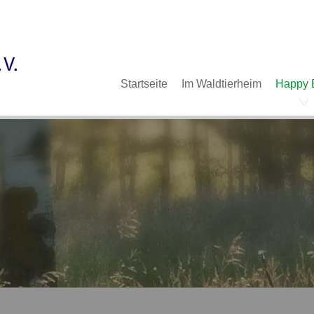
Im Waldtierheim
Deine Hilfe
Verein
Navigation
Startseite
Im Waldtierheim
Happy 
überspringen