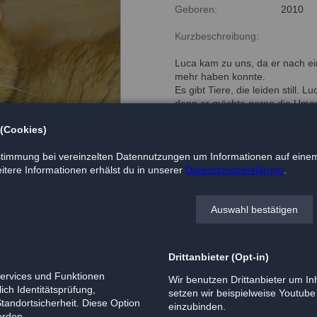
Geboren:
2010
Kurzbeschreibung:
Luca kam zu uns, da er nach e
mehr haben konnte.
Es gibt Tiere, die leiden still. L
denn er möchte gerne die Umg
Luca ist im Mai 2010 geboren un
 (Cookies)
zurückhaltend.
Dieses Verhalten legt er aber s
timmung bei vereinzelten Datennutzungen um Informationen auf einem
böses wiederfährt.
tere Informationen erhälst du in unserer
Datenschutzerklärung
.
Luca kam mit seinem Bruder Phil
Katzen verträglich.
Auswahl bestätigen
Nach einer entsprechenden Ei
Freigang genießen.
Drittanbieter (Opt-in)
Services und Funktionen
Wir benutzen Drittanbieter um Inh
ich Identitätsprüfung,
setzen wir beispielweise Youtub
Standortsicherheit. Diese Option
einzubinden.
erden.