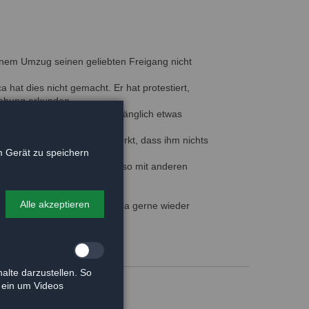
inem Umzug seinen geliebten Freigang nicht
uca hat dies nicht gemacht. Er hat protestiert,
ebung erkunden.
d ein Traumkater. Er ist anfänglich etwas
chnell wieder ab, wenn er merkt, dass ihm nichts
 Gerät zu speichern
 in unser Tierheim. Er ist also mit anderen
Alle akzeptieren
ngewöhnungszeit möchte Luca gerne wieder
alte darzustellen. So
e ein um Videos