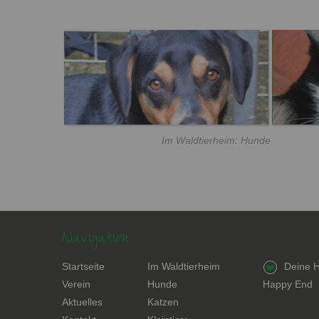
Im Waldtierheim: Hunde
Navigation
Navigation
Navigation
Navigation
Startseite
Im Waldtierheim
Deine H
überspringen
überspringen
überspring
Verein
Hunde
Happy End
Aktuelles
Katzen