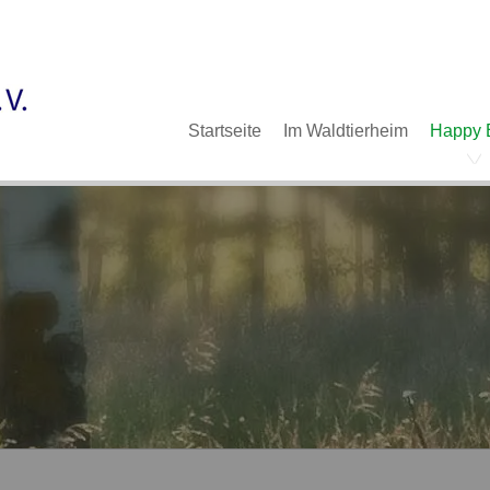
Im Waldtierheim
Deine Hilfe
Verein
Navigation
Startseite
Im Waldtierheim
Happy 
überspringen