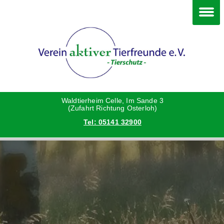
Im Waldtierheim
Deine Hilfe
Verein
Hunde
Danke an die Helfer
Vorstand
Katzen
Satzung
Waldtierheim Celle, Im Sande 3
(Zufahrt Richtung Osterloh)
Tel: 05141 32900
Kleintiere
Aktionen und Feste
Vermittlungshilfe privat