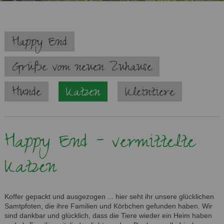
Navigation
Happy End
überspringen
Grüße vom neuen Zuhause
Hunde
Katzen
Kleintiere
Happy End - vermittelte
Katzen
Koffer gepackt und ausgezogen ... hier seht ihr unsere glücklichen
Samtpfoten, die ihre Familien und Körbchen gefunden haben. Wir
sind dankbar und glücklich, dass die Tiere wieder ein Heim haben