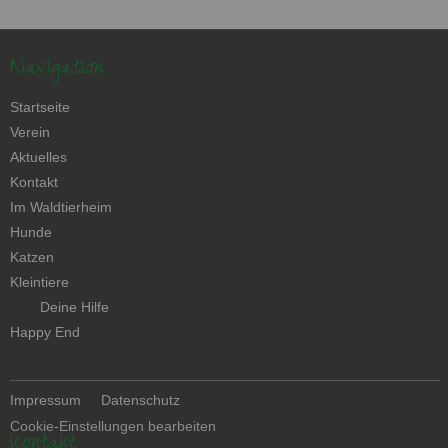
Navigation
Navigation
Startseite
überspringen
Verein
Aktuelles
Kontakt
Navigation
Im Waldtierheim
überspringen
Hunde
Katzen
Kleintiere
Navigation
Deine Hilfe
überspringen
Happy End
Navigation
Impressum
Datenschutz
überspringen
Cookie-Einstellungen bearbeiten
Kontakt