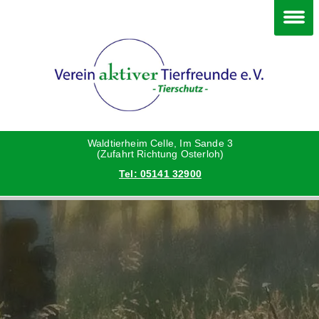
Im Waldtierheim
Deine Hilfe
Verein
Hunde
Danke an die Helfer
Vorstand
Katzen
Satzung
Waldtierheim Celle, Im Sande 3
(Zufahrt Richtung Osterloh)
Tel: 05141 32900
Kleintiere
Aktionen und Feste
Vermittlungshilfe privat