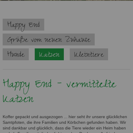
Navigation
Happy End
überspringen
Grüße vom neuen Zuhause
Hunde
Katzen
Kleintiere
Happy End - vermittelte
Katzen
Koffer gepackt und ausgezogen ... hier seht ihr unsere glücklichen
Samtpfoten, die ihre Familien und Körbchen gefunden haben. Wir
sind dankbar und glücklich, dass die Tiere wieder ein Heim haben