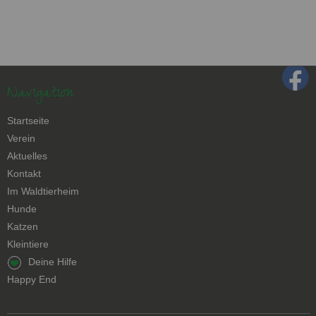
Navigation
Navigation
Startseite
überspringen
Verein
Aktuelles
Kontakt
Navigation
Im Waldtierheim
überspringen
Hunde
Katzen
Kleintiere
Navigation
Deine Hilfe
überspringen
Happy End