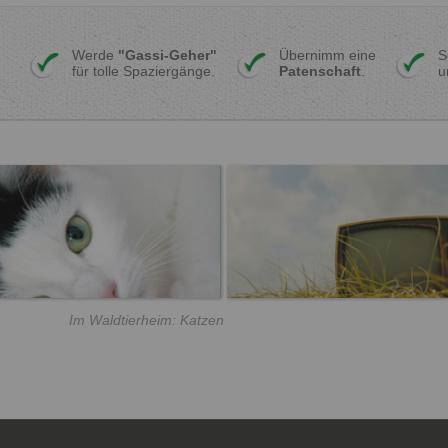
Werde
"Gassi-Geher"
Übernimm eine
S
für tolle Spaziergänge.
Patenschaft
.
u
Im Waldtierheim: Katzen