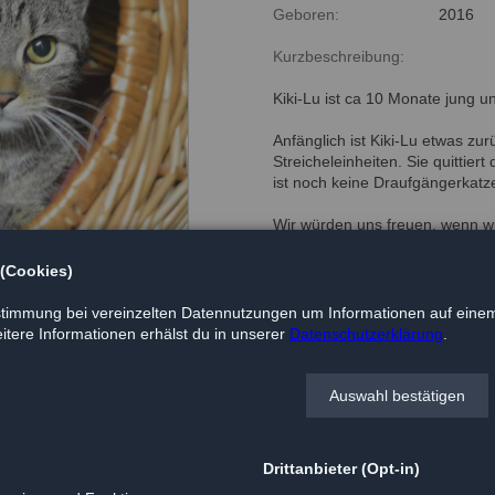
Geboren:
2016
Kurzbeschreibung:
Kiki-Lu ist ca 10 Monate jung 
Anfänglich ist Kiki-Lu etwas zu
Streicheleinheiten. Sie quittier
ist noch keine Draufgängerkatze
Wir würden uns freuen, wenn wir
vermitteln könnten, oder auch z
würde sich Kiki-Lu mit Sicherhei
 (Cookies)
timmung bei vereinzelten Datennutzungen um Informationen auf einem
tere Informationen erhälst du in unserer
Datenschutzerklärung
.
Auswahl bestätigen
Drittanbieter (Opt-in)