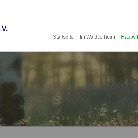
Im Waldtierheim
Deine Hilfe
Verein
Navigation
Startseite
Im Waldtierheim
Happy 
überspringen