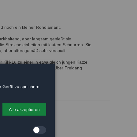
und noch ein kleiner Rohdiamant.
rückhaltend, aber langsam genießt sie
t die Streicheleinheiten mit lautem Schnurren. Sie
, aber altersgemäß sehr verspielt.
 Kiki-Lu zu einer in etwa gleich jungen Katze
u verspielten älteren Katze. Über Freigang
t freuen.
 Gerät zu speichern
Alle akzeptieren