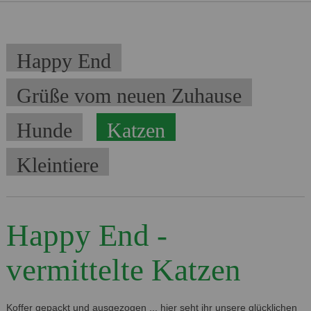
Navigation
Happy End
überspringen
Grüße vom neuen Zuhause
Hunde
Katzen
Kleintiere
Happy End -
vermittelte Katzen
Koffer gepackt und ausgezogen ... hier seht ihr unsere glücklichen