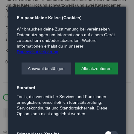
um drei Kater (rot und schwarz-weiß) und zwei Katzendamen
(tricolour). Die Katzenkinder sind altersgemäß verspielt, lieben
es zu Toben und Neues zu entdecken.
Ein paar kleine Kekse (Cookies)
Die Katzenkinder werden nur zu Zweit abgegeben, oder ziehen
Wir brauchen deine Zustimmung bei vereinzelten
zu einer in etwa gleich jungen Katze. Alle Tiere werden nur mit
Datennutzungen um Informationen auf einem Gerät
späterem Freigang vermittelt.
zu speichern und/oder abzurufen. Weitere
Informationen erhälst du in unserer
Kontakt: Pflegestelle Gaby Lodder
Datenschutzerklärung
.
01590 1176436
Auswahl bestätigen
Alle akzeptieren
Standard
Galerie
Tools, die wesentliche Services und Funktionen
ermöglichen, einschließlich Identitätsprüfung,
Servicekontinuität und Standortsicherheit. Diese
Option kann nicht abgelehnt werden.
Veröffentlicht: 11.06.2017