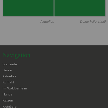
Aktuelles
Deine Hilfe zählt!
Navigation
Navigation
Startseite
überspringen
Verein
Aktuelles
Kontakt
Navigation
Im Waldtierheim
überspringen
Hunde
Katzen
Kleintiere