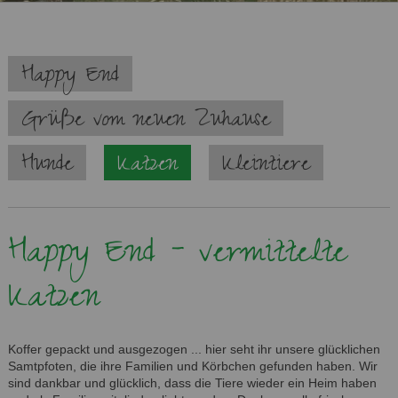
Navigation
Happy End
überspringen
Grüße vom neuen Zuhause
Hunde
Katzen
Kleintiere
Happy End - vermittelte
Katzen
Koffer gepackt und ausgezogen ... hier seht ihr unsere glücklichen
Samtpfoten, die ihre Familien und Körbchen gefunden haben. Wir
sind dankbar und glücklich, dass die Tiere wieder ein Heim haben