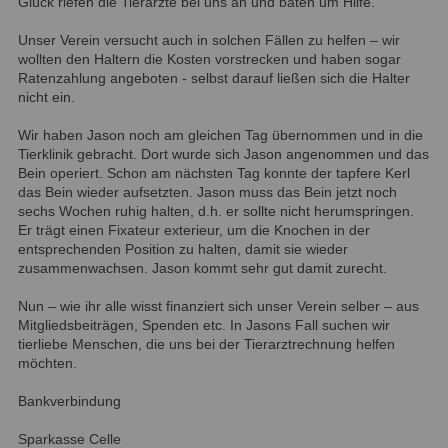
Glück riefen die Tierärzte bei uns an und baten um Hilfe.
Unser Verein versucht auch in solchen Fällen zu helfen – wir
wollten den Haltern die Kosten vorstrecken und haben sogar
Ratenzahlung angeboten - selbst darauf ließen sich die Halter
nicht ein.
Wir haben Jason noch am gleichen Tag übernommen und in die
Tierklinik gebracht. Dort wurde sich Jason angenommen und das
Bein operiert. Schon am nächsten Tag konnte der tapfere Kerl
das Bein wieder aufsetzten. Jason muss das Bein jetzt noch
sechs Wochen ruhig halten, d.h. er sollte nicht herumspringen.
Er trägt einen Fixateur exterieur, um die Knochen in der
entsprechenden Position zu halten, damit sie wieder
zusammenwachsen. Jason kommt sehr gut damit zurecht.
Nun – wie ihr alle wisst finanziert sich unser Verein selber – aus
Mitgliedsbeiträgen, Spenden etc. In Jasons Fall suchen wir
tierliebe Menschen, die uns bei der Tierarztrechnung helfen
möchten.
Bankverbindung
Sparkasse Celle