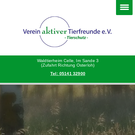
Im Waldtierheim
Deine Hilfe
Verein
Hunde
Danke an die Helfer
Vorstand
Katzen
Satzung
Waldtierheim Celle, Im Sande 3
(Zufahrt Richtung Osterloh)
Tel: 05141 32900
Kleintiere
Aktionen und Feste
Vermittlungshilfe privat