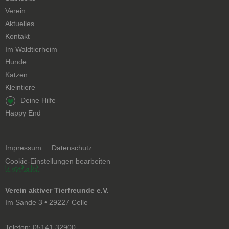
überspringen
Verein
Aktuelles
Kontakt
Navigation
Im Waldtierheim
überspringen
Hunde
Katzen
Kleintiere
Navigation
Deine Hilfe
überspringen
Happy End
Navigation
Impressum
Datenschutz
überspringen
Cookie-Einstellungen bearbeiten
Kontakt
Verein aktiver Tierfreunde e.V.
Im Sande 3 • 29227 Celle
Telefon: 05141 32900