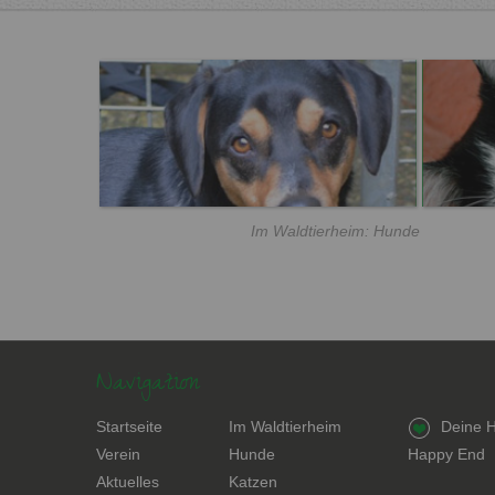
Im Waldtierheim: Hunde
Navigation
Navigation
Navigation
Navigation
Startseite
Im Waldtierheim
Deine H
überspringen
überspringen
überspring
Verein
Hunde
Happy End
Aktuelles
Katzen