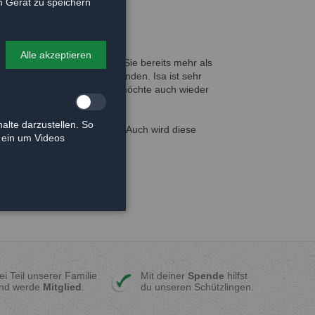
 Gerät zu speichern
Alle akzeptieren
fgegriffen worden. Hier irrte Sie bereits mehr als
e ein neues Zuhause zu finden. Isa ist sehr
eleinheiten über alles und möchte auch wieder
alte darzustellen. So
oder sonstwie gekennzeichnet. Auch wird diese
e ein um Videos
t.
ei Teil unserer Familie
Mit deiner
Spende
hilfst
nd werde
Mitglied
.
du unseren Schützlingen.