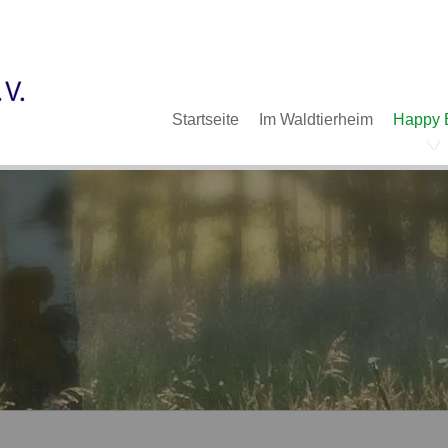
Im Waldtierheim
Deine Hilfe
Verein
Navigation
Startseite
Im Waldtierheim
Happy 
überspringen