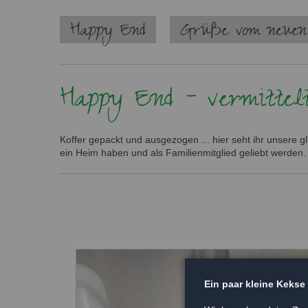
Navigation
Happy End
Grüße vom neuen
überspringen
Happy End - vermittel
Koffer gepackt und ausgezogen ... hier seht ihr unsere 
ein Heim haben und als Familienmitglied geliebt werden.
Ein paar kleine Kekse