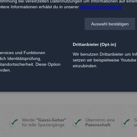
timmung bei vereinzelten Datennutzungen um Informationen auf einem
Geboren:
-
tere Informationen erhälst du in unserer
Datenschutzerklärung
.
Kurzbeschreibung:
Auswahl bestätigen
Isa ist in der Carstensstraße au
zwei Wochen herum und versucht
menschenbezogen, liebt Streich
Drittanbieter (Opt-in)
Freigang genießen.
Services und Funktionen
Wir benutzen Drittanbieter um Inh
Leider ist Isa nicht gechippt, 
ich Identitätsprüfung,
setzen wir beispielweise Youtub
wunderbare Katze nicht gesuch
Standortsicherheit. Diese Option
einzubinden.
erden.
Werde
"Gassi-Geher"
Übernimm eine
S
für tolle Spaziergänge.
Patenschaft
.
u