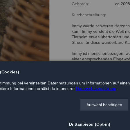
Geboren:
ca.200
Kurzbeschreibung:
Immy wurde schweren Herzens a
kam. Immy versteht die Welt nich
Tierheim etwas überfordert und
Stress für diese wunderbare Ka
Immy ist menschenbezogen, wen
einer entsprechenden Eingewö
Andere Katzen möchte sie nicht
Katzen akzeptiert.
 (Cookies)
timmung bei vereinzelten Datennutzungen um Informationen auf einem
tere Informationen erhälst du in unserer
Datenschutzerklärung
.
Auswahl bestätigen
Drittanbieter (Opt-in)