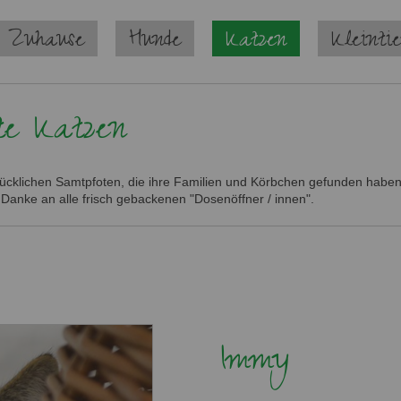
 Zuhause
Hunde
Katzen
Kleinti
te Katzen
glücklichen Samtpfoten, die ihre Familien und Körbchen gefunden haben.
 Danke an alle frisch gebackenen "Dosenöffner / innen".
Immy