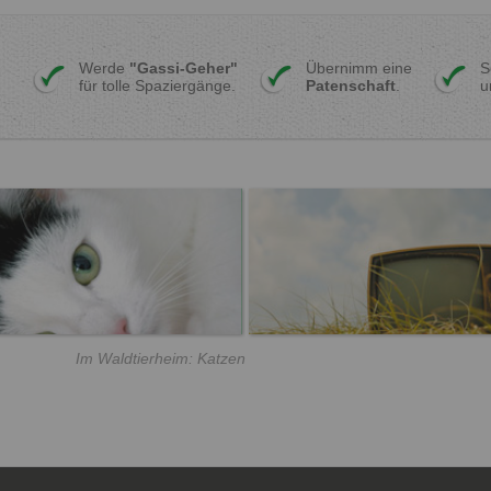
Werde
"Gassi-Geher"
Übernimm eine
S
für tolle Spaziergänge.
Patenschaft
.
u
Im Waldtierheim: Katzen