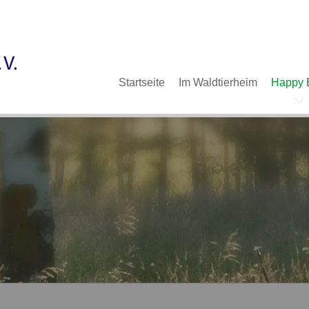
Im Waldtierheim
Deine Hilfe
Verein
Navigation
Startseite
Im Waldtierheim
Happy 
überspringen