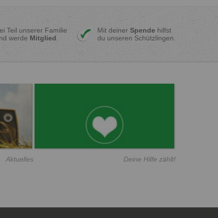
ei Teil unserer Familie
Mit deiner
Spende
hilfst
nd werde
Mitglied
.
du unseren Schützlingen.
Aktuelles
Deine Hilfe zählt!