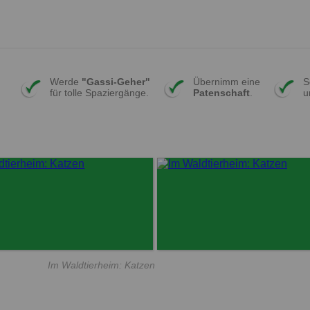
Werde
"Gassi-Geher"
Übernimm eine
S
für tolle Spaziergänge.
Patenschaft
.
u
Im Waldtierheim: Katzen