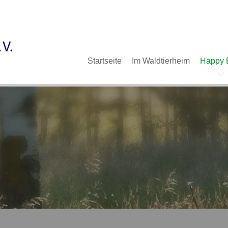
Im Waldtierheim
Deine Hilfe
Verein
Navigation
Startseite
Im Waldtierheim
Happy 
überspringen