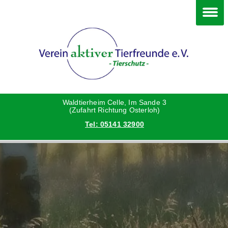
Im Waldtierheim
Deine Hilfe
Verein
Hunde
Danke an die Helfer
Vorstand
Katzen
Satzung
Waldtierheim Celle, Im Sande 3
(Zufahrt Richtung Osterloh)
Tel: 05141 32900
Kleintiere
Aktionen und Feste
Vermittlungshilfe privat