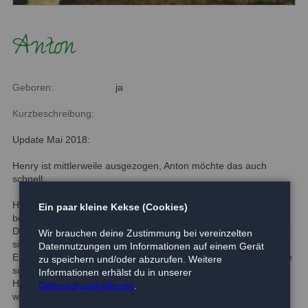
Anton
Geboren:
ja
Kurzbeschreibung:
Update Mai 2018:
Henry ist mittlerweile ausgezogen, Anton möchte das auch
schnell:
Henry und Anton sind zwei Brüder, die wir von einem
Ein paar kleine Kekse (Cookies)
befreundeten Verein übernommen haben.
Die zwei Kater sind anfänglich etwas zurückhaltend. Dies ändert
Wir brauchen deine Zustimmung bei vereinzelten
sich aber, wenn sie den Menschen als etwas Positives erleben.
Datennutzungen um Informationen auf einem Gerät
Es handelt sich um zwei ruhige Kater, für die wir ruhige Zuhause
zu speichern und/oder abzurufen. Weitere
suchen.
Informationen erhälst du in unserer
Henry und Anton müssen nicht zwingend zusammen vermittelt
Datenschutzerklärung
.
werden, aber es sollten andere Katzen im Haushalt vorhanden