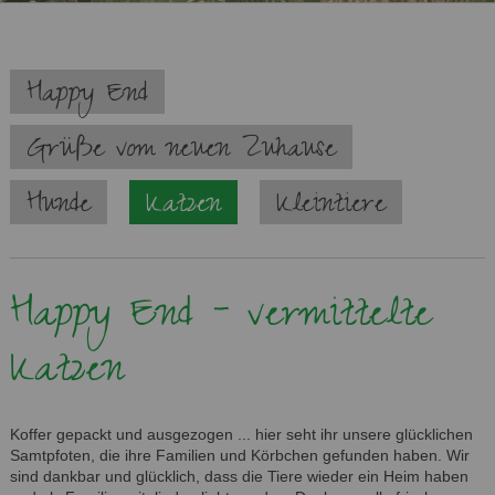
Navigation
Happy End
überspringen
Grüße vom neuen Zuhause
Hunde
Katzen
Kleintiere
Happy End - vermittelte
Katzen
Koffer gepackt und ausgezogen ... hier seht ihr unsere glücklichen
Samtpfoten, die ihre Familien und Körbchen gefunden haben. Wir
sind dankbar und glücklich, dass die Tiere wieder ein Heim haben