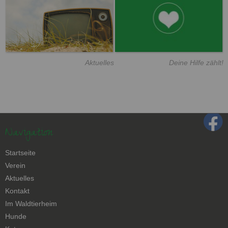
Aktuelles
Deine Hilfe zählt!
Navigation
Navigation
Startseite
überspringen
Verein
Aktuelles
Kontakt
Navigation
Im Waldtierheim
überspringen
Hunde