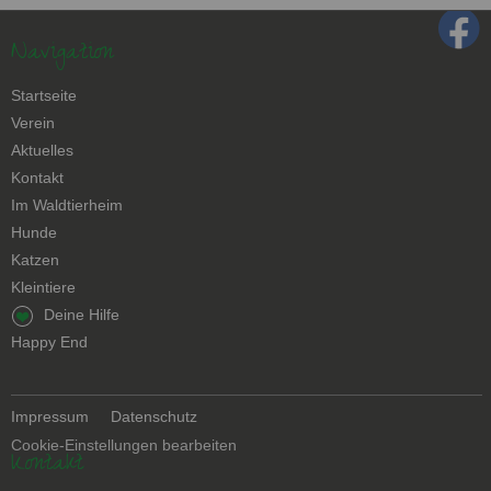
Navigation
Navigation
Startseite
überspringen
Verein
Aktuelles
Kontakt
Navigation
Im Waldtierheim
überspringen
Hunde
Katzen
Kleintiere
Navigation
Deine Hilfe
überspringen
Happy End
Navigation
Impressum
Datenschutz
überspringen
Cookie-Einstellungen bearbeiten
Kontakt