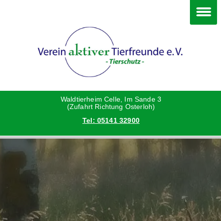
Im Waldtierheim
Deine Hilfe
Verein
Hunde
Danke an die Helfer
Vorstand
Katzen
Satzung
Waldtierheim Celle, Im Sande 3
(Zufahrt Richtung Osterloh)
Tel: 05141 32900
Kleintiere
Aktionen und Feste
Vermittlungshilfe privat