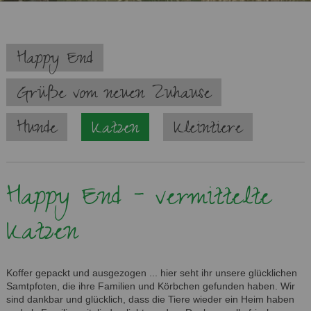
Navigation
Happy End
überspringen
Grüße vom neuen Zuhause
Hunde
Katzen
Kleintiere
Happy End - vermittelte
Katzen
Koffer gepackt und ausgezogen ... hier seht ihr unsere glücklichen
Samtpfoten, die ihre Familien und Körbchen gefunden haben. Wir
sind dankbar und glücklich, dass die Tiere wieder ein Heim haben