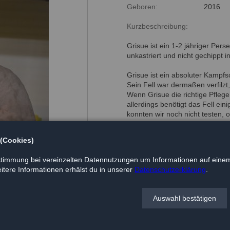
Geboren:
2016
Kurzbeschreibung:
Grisue ist ein 1-2 jähriger Perse
unkastriert und nicht gechippt i
Grisue ist ein absoluter Kampfsc
Sein Fell war dermaßen verfilz
Wenn Grisue die richtige Pflege 
allerdings benötigt das Fell ein
konnten wir noch nicht testen, 
Jeder, der sich für Grisue intere
 (Cookies)
benötigt, d.h. das Fell muss fas
Freigang genossen hatte, möcht
timmung bei vereinzelten Datennutzungen um Informationen auf einem
tere Informationen erhälst du in unserer
Datenschutzerklärung
.
Auswahl bestätigen