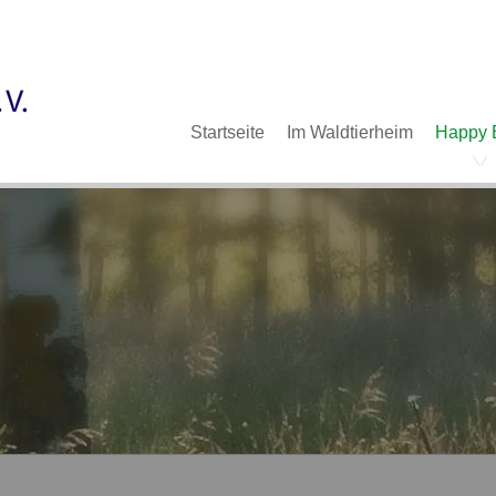
Im Waldtierheim
Deine Hilfe
Verein
Navigation
Startseite
Im Waldtierheim
Happy 
überspringen