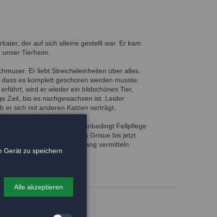
rkater, der auf sich alleine gestellt war. Er kam
n unser Tierheim.
hmuser. Er liebt Streicheleinheiten über alles.
t, dass es komplett geschoren werden musste.
erfährt, wird er wieder ein bildschönes Tier,
ige Zeit, bis es nachgewachsen ist. Leider
ob er sich mit anderen Katzen verträgt.
ssiert, sollte wissen, das er unbedingt Fellpflege
t täglich gebüstet werden. Da Grisue bis jetzt
en wir ihn wieder mit Freigang vermitteln.
 Gerät zu speichern
Alle akzeptieren