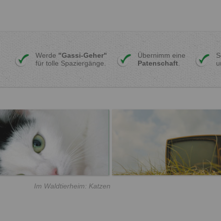
Werde
"Gassi-Geher"
Übernimm eine
S
für tolle Spaziergänge.
Patenschaft
.
u
Im Waldtierheim: Katzen