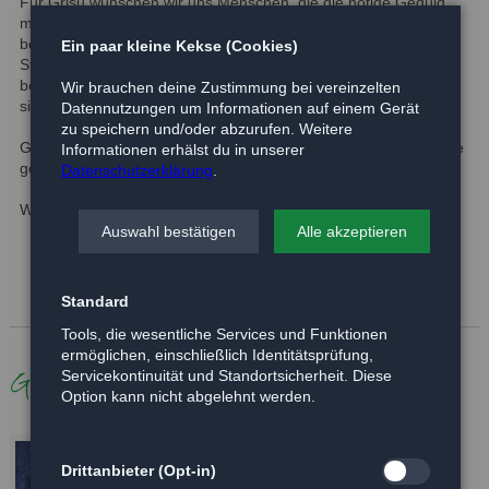
Für Grisu wünschen wir uns Menschen, die die nötige Geduld
mit diesem wunderschönen Kater haben. Er wird einige Zeit
benötigen, bis er auf Menschen zugehen kann und auch
Ein paar kleine Kekse (Cookies)
Streicheleinheiten genießen lernt. Idealerweise wäre eventuell
bereits eine kuschelige Katze im Haushalt vorhanden, an der
Wir brauchen deine Zustimmung bei vereinzelten
sich Grisu orientieren kann.
Datennutzungen um Informationen auf einem Gerät
zu speichern und/oder abzurufen. Weitere
Grisu möchte nach einer entsprechenden Eingewöhnungsphase
Informationen erhälst du in unserer
gerne wieder Freigang genießen.
Datenschutzerklärung
.
Weitere Bilder folgen, sobald sich Grisu eingewöhnt hat.
Auswahl bestätigen
Alle akzeptieren
Standard
Tools, die wesentliche Services und Funktionen
ermöglichen, einschließlich Identitätsprüfung,
Galerie
Servicekontinuität und Standortsicherheit. Diese
Option kann nicht abgelehnt werden.
Drittanbieter (Opt-in)