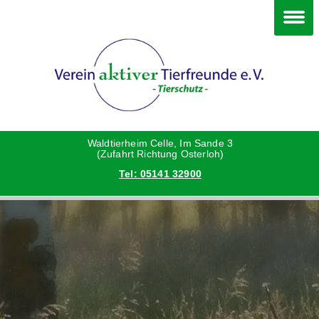
Im Waldtierheim
Deine Hilfe
Verein
Hunde
Danke an die Helfer
Vorstand
Katzen
Satzung
Waldtierheim Celle, Im Sande 3
(Zufahrt Richtung Osterloh)
Tel: 05141 32900
Kleintiere
Aktionen und Feste
Vermittlungshilfe privat