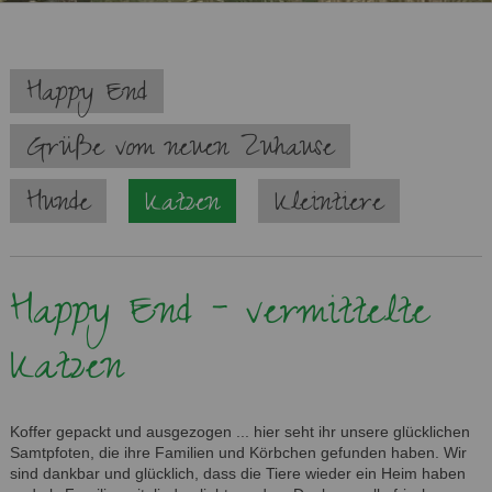
Navigation
Happy End
überspringen
Grüße vom neuen Zuhause
Hunde
Katzen
Kleintiere
Happy End - vermittelte
Katzen
Koffer gepackt und ausgezogen ... hier seht ihr unsere glücklichen
Samtpfoten, die ihre Familien und Körbchen gefunden haben. Wir
sind dankbar und glücklich, dass die Tiere wieder ein Heim haben