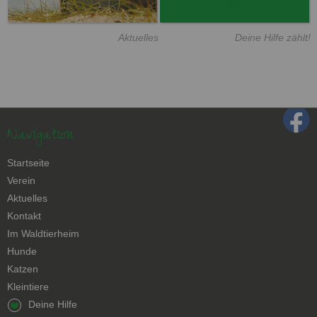
Aktuelles
Deine Hilfe zählt!
Navigation
Navigation
Startseite
überspringen
Verein
Aktuelles
Kontakt
Navigation
Im Waldtierheim
überspringen
Hunde
Katzen
Kleintiere
Navigation
Deine Hilfe
überspringen