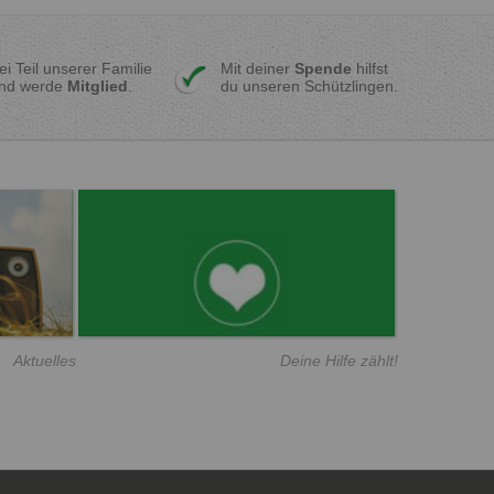
ei Teil unserer Familie
Mit deiner
Spende
hilfst
nd werde
Mitglied
.
du unseren Schützlingen.
Aktuelles
Deine Hilfe zählt!