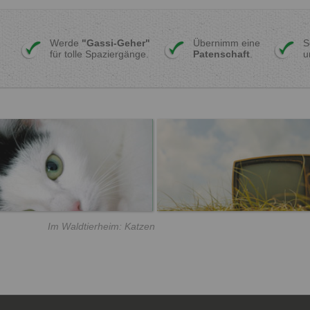
Werde
"Gassi-Geher"
Übernimm eine
S
für tolle Spaziergänge.
Patenschaft
.
u
Im Waldtierheim: Katzen