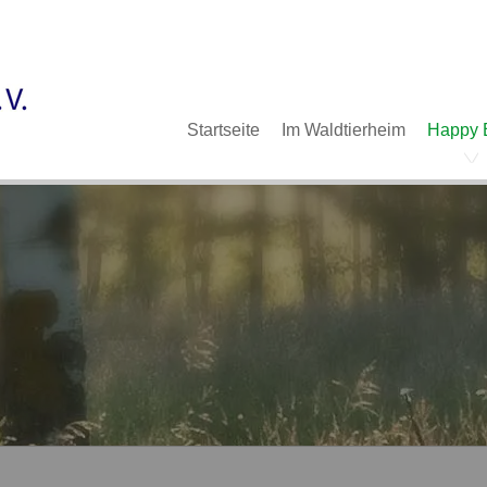
Im Waldtierheim
Deine Hilfe
Verein
Navigation
Startseite
Im Waldtierheim
Happy 
überspringen