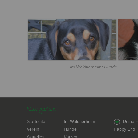
Im Waldtierheim: Hunde
Navigation
Navigation
Navigation
Navigation
Startseite
Im Waldtierheim
Deine H
überspringen
überspringen
überspring
Verein
Hunde
Happy End
Aktuelles
Katzen