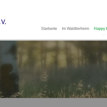
Im Waldtierheim
Deine Hilfe
Verein
Navigation
Startseite
Im Waldtierheim
Happy 
überspringen