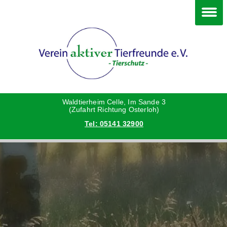
Im Waldtierheim
Deine Hilfe
Verein
Hunde
Danke an die Helfer
Vorstand
Katzen
Satzung
Waldtierheim Celle, Im Sande 3
(Zufahrt Richtung Osterloh)
Tel: 05141 32900
Kleintiere
Aktionen und Feste
Vermittlungshilfe privat