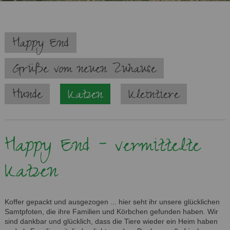
Navigation
Happy End
überspringen
Grüße vom neuen Zuhause
Hunde
Katzen
Kleintiere
Happy End - vermittelte
Katzen
Koffer gepackt und ausgezogen ... hier seht ihr unsere glücklichen
Samtpfoten, die ihre Familien und Körbchen gefunden haben. Wir
sind dankbar und glücklich, dass die Tiere wieder ein Heim haben