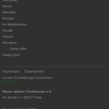
Startseite
überspringen
Verein
Aktuelles
Kontakt
Navigation
Im Waldtierheim
überspringen
Hunde
Katzen
Kleintiere
Navigation
Deine Hilfe
überspringen
Happy End
Navigation
Impressum
Datenschutz
überspringen
Cookie-Einstellungen bearbeiten
Kontakt
Verein aktiver Tierfreunde e.V.
Im Sande 3 • 29227 Celle