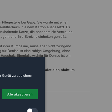
r Pflegestelle bei Gaby. Sie wurde mit einer
Waldtierheim in einem Karton ausgesetzt. Es
ückhaltende Katze, die nachdem sie Vertrauen
ugeht und ihre Streicheleinheiten genießt.
mit ihrer Kumpeline, muss aber nicht zwingend
tig für Denise ist eine ruhige Umgebung, ohne
Haushalt. Ebenfalls wichtig für Denise ist ein
 Gaby melden - Denise befindet sich nicht im
 Gerät zu speichern
Alle akzeptieren