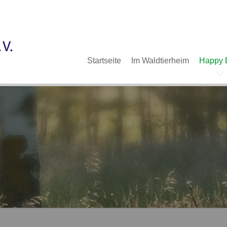
Im Waldtierheim
Deine Hilfe
Verein
Navigation
Startseite
Im Waldtierheim
Happy 
überspringen