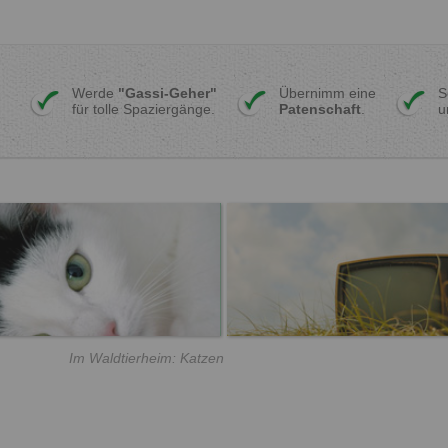
Werde
"Gassi-Geher"
Übernimm eine
S
für tolle Spaziergänge.
Patenschaft
.
u
Im Waldtierheim: Katzen