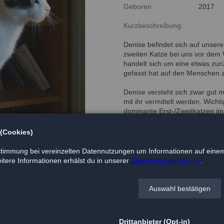
Geboren:
2017
Kurzbeschreibung:
Denise befindet sich auf unsere
zweiten Katze bei uns vor dem 
handelt sich um eine etwas zur
gefasst hat auf den Menschen z
Denise versteht sich zwar gut 
mit ihr vermittelt werden. Wich
dominante Erst-/Zweitkatzen im 
schöner Garten mit Freigang.
 (Cookies)
Bei Interesse gern direkt bei
Waldtierheim: 01590 1176436
timmung bei vereinzelten Datennutzungen um Informationen auf einem
tere Informationen erhälst du in unserer
Datenschutzerklärung
.
Auswahl bestätigen
Drittanbieter (Opt-in)