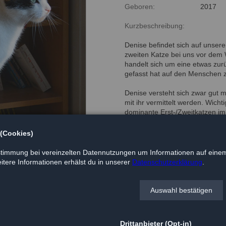
Geboren:
2017
Kurzbeschreibung:
Denise befindet sich auf unsere
zweiten Katze bei uns vor dem 
handelt sich um eine etwas zur
gefasst hat auf den Menschen z
Denise versteht sich zwar gut 
mit ihr vermittelt werden. Wich
dominante Erst-/Zweitkatzen im 
schöner Garten mit Freigang.
 (Cookies)
Bei Interesse gern direkt bei
Waldtierheim: 01590 1176436
timmung bei vereinzelten Datennutzungen um Informationen auf einem
tere Informationen erhälst du in unserer
Datenschutzerklärung
.
Auswahl bestätigen
Drittanbieter (Opt-in)