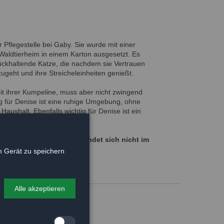
r Pflegestelle bei Gaby. Sie wurde mit einer
Waldtierheim in einem Karton ausgesetzt. Es
ückhaltende Katze, die nachdem sie Vertrauen
ugeht und ihre Streicheleinheiten genießt.
mit ihrer Kumpeline, muss aber nicht zwingend
tig für Denise ist eine ruhige Umgebung, ohne
Haushalt. Ebenfalls wichtig für Denise ist ein
 Gaby melden - Denise befindet sich nicht im
 Gerät zu speichern
Alle akzeptieren