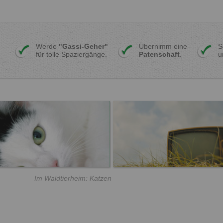
Werde
"Gassi-Geher"
Übernimm eine
S
für tolle Spaziergänge.
Patenschaft
.
u
Im Waldtierheim: Katzen