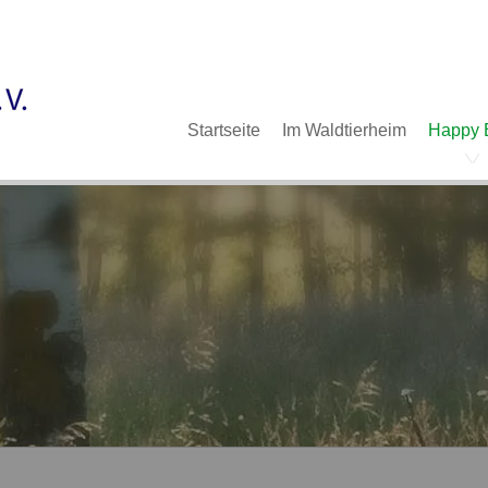
Im Waldtierheim
Deine Hilfe
Verein
Navigation
Startseite
Im Waldtierheim
Happy 
überspringen