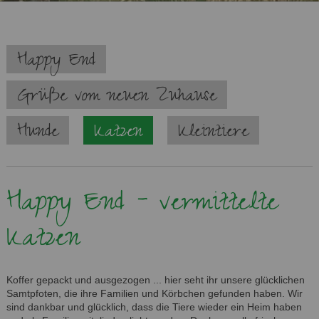
Navigation
Happy End
überspringen
Grüße vom neuen Zuhause
Hunde
Katzen
Kleintiere
Happy End - vermittelte
Katzen
Koffer gepackt und ausgezogen ... hier seht ihr unsere glücklichen
Samtpfoten, die ihre Familien und Körbchen gefunden haben. Wir
sind dankbar und glücklich, dass die Tiere wieder ein Heim haben