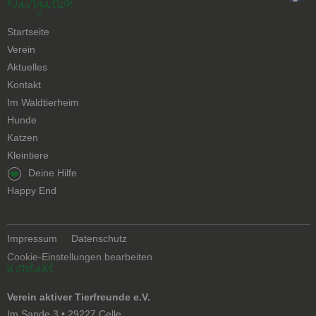
Navigation
Navigation
Startseite
überspringen
Verein
Aktuelles
Kontakt
Navigation
Im Waldtierheim
überspringen
Hunde
Katzen
Kleintiere
Navigation
Deine Hilfe
überspringen
Happy End
Navigation
Impressum
Datenschutz
überspringen
Cookie-Einstellungen bearbeiten
Kontakt
Verein aktiver Tierfreunde e.V.
Im Sande 3 • 29227 Celle