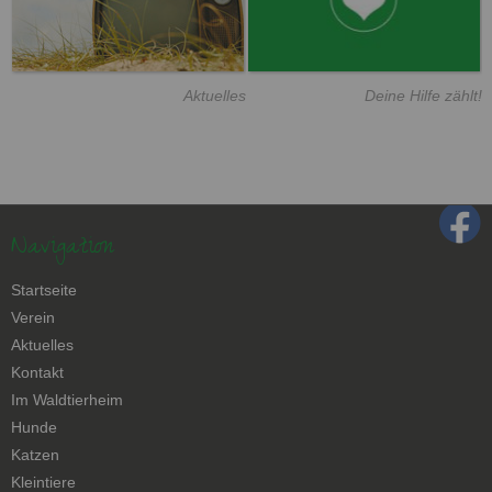
Aktuelles
Deine Hilfe zählt!
Navigation
Navigation
Startseite
überspringen
Verein
Aktuelles
Kontakt
Navigation
Im Waldtierheim
überspringen
Hunde
Katzen
Kleintiere