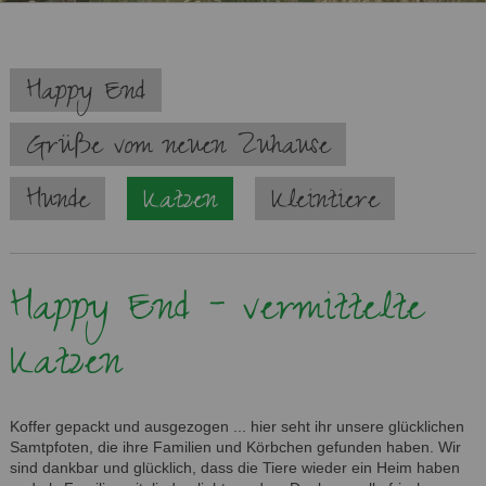
Navigation
Happy End
überspringen
Grüße vom neuen Zuhause
Hunde
Katzen
Kleintiere
Happy End - vermittelte
Katzen
Koffer gepackt und ausgezogen ... hier seht ihr unsere glücklichen
Samtpfoten, die ihre Familien und Körbchen gefunden haben. Wir
sind dankbar und glücklich, dass die Tiere wieder ein Heim haben