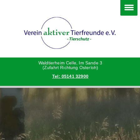
Im Waldtierheim
Deine Hilfe
Verein
Hunde
Danke an die Helfer
Vorstand
Katzen
Satzung
Waldtierheim Celle, Im Sande 3
(Zufahrt Richtung Osterloh)
Tel: 05141 32900
Kleintiere
Aktionen und Feste
Vermittlungshilfe privat