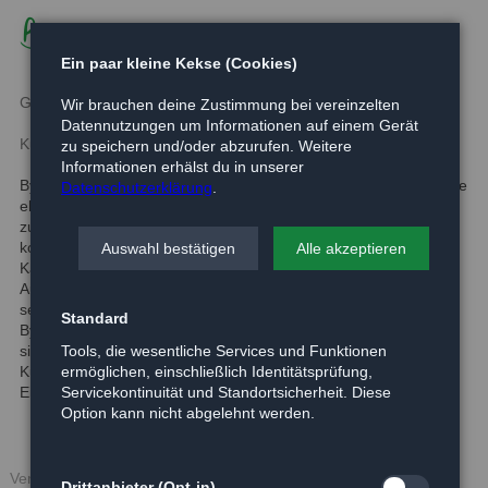
Byron
Ein paar kleine Kekse (Cookies)
Geboren:
-
Wir brauchen deine Zustimmung bei vereinzelten
Datennutzungen um Informationen auf einem Gerät
Kurzbeschreibung:
zu speichern und/oder abzurufen. Weitere
Informationen erhälst du in unserer
Byron ist ein erwachsener Kater, der aus Eldingen stammt. Seine
Datenschutzerklärung
.
ehemaligen Halter haben ihn nach einem Umzug
zurückgelassen. Byron hat Schutz beim Nachbarn gesucht. Hier
konnte er jedoch nicht bleiben. Byron ist einfach nur ein toller
Auswahl bestätigen
Alle akzeptieren
Kater. Er ist wunderschön und ein ganz ruhiger Geselle. Der
Aufenthalt im Tierheim behagt ihm nicht so ganz. Er zieht sich in
seiner Box zurück und auch das Fotografieren mag er nicht.
Standard
Byron liebt dafür jede Art von Streicheleinheit. Wir sind uns
Tools, die wesentliche Services und Funktionen
sicher, dass er im neuen Zuhause ganz schnell zum
ermöglichen, einschließlich Identitätsprüfung,
Kuschelkater mutiert. Byron möchte nach einer kurzen
Servicekontinuität und Standortsicherheit. Diese
Eingewöhnung gerne Freigang genießen.
Option kann nicht abgelehnt werden.
Veröffentlicht: 15.12.2015
Drittanbieter (Opt-in)