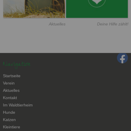
Aktuelles
Deine Hilfe zählt!
Navigation
Navigation
Startseite
überspringen
Verein
Aktuelles
Kontakt
Navigation
Im Waldtierheim
überspringen
Hunde
Katzen
Kleintiere