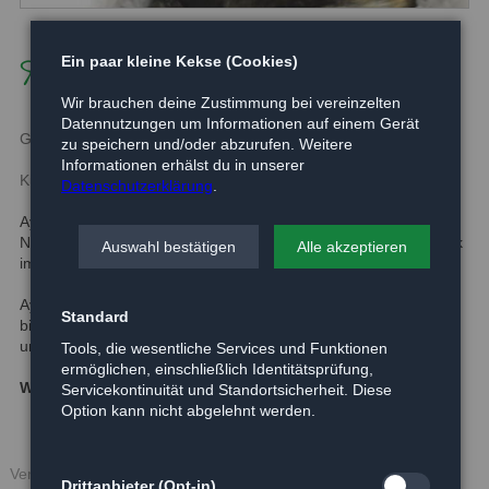
Ayleen
Ein paar kleine Kekse (Cookies)
Wir brauchen deine Zustimmung bei vereinzelten
Datennutzungen um Informationen auf einem Gerät
Geboren:
-
zu speichern und/oder abzurufen. Weitere
Informationen erhälst du in unserer
Kurzbeschreibung:
Datenschutzerklärung
.
Ayleen ist eine junge Katze, die nach einem Autounfall in der
Nähe von Langlingen in unser Tierheim kam. Ayleen hatte Glück
Auswahl bestätigen
Alle akzeptieren
im Unglück. Sie trug keine schweren Verletzungen davon.
Ayleen war nicht kastriert und nicht gekennzeichnet. Sie ist eine
Standard
bildhübsche Katze, die sich bei uns allerdings noch sehr scheu
und ängstlich zeigt.
Tools, die wesentliche Services und Funktionen
ermöglichen, einschließlich Identitätsprüfung,
Weitere Informationen und Bilder folgen.
Servicekontinuität und Standortsicherheit. Diese
Option kann nicht abgelehnt werden.
Veröffentlicht: 17.05.2016
Drittanbieter (Opt-in)