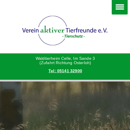
Im Waldtierheim
Deine Hilfe
Verein
Hunde
Danke an die Helfer
Vorstand
Katzen
Satzung
Waldtierheim Celle, Im Sande 3
(Zufahrt Richtung Osterloh)
Tel: 05141 32900
Kleintiere
Aktionen und Feste
Vermittlungshilfe privat