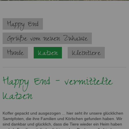
Navigation
Happy End
überspringen
Grüße vom neuen Zuhause
Hunde
Katzen
Kleintiere
Happy End - vermittelte
Katzen
Koffer gepackt und ausgezogen ... hier seht ihr unsere glücklichen
Samtpfoten, die ihre Familien und Körbchen gefunden haben. Wir
sind dankbar und glücklich, dass die Tiere wieder ein Heim haben